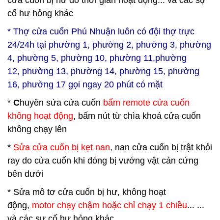
cửa cuốn bị hư do thời gian hoạt động... và các sự
cố hư hỏng khác
*
Thợ cửa cuốn Phú Nhuận
luôn có đội thợ trực
24/24h tại
phường 1,
phường 2,
phường 3,
phường
4,
phường 5
,
phường 10,
phường 11,
phường
12,
phường 13,
phường 14,
phường 15,
phường
16,
phường 17 gọi ngay 20 phút có mặt
*
C
huyên sửa cửa cuốn
bấm remote cửa cuốn
không hoạt động
, bấm nút từ chìa khoá cửa cuốn
không chạy lên
*
Sửa cửa cuốn bị kẹt nan
, nan cửa cuốn bị trật khỏi
ray do cửa cuốn khi đóng bị vướng vật cản cứng
bên dưới
* Sửa mô tơ cửa cuốn bị hư, không hoạt
động,
motor chạy chậm hoặc chỉ chạy 1 chiều
... ...
và các sự cố hư hỏng khác