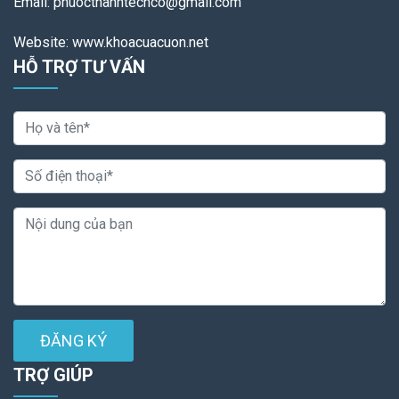
Email: phuocthanhtechco@gmail.com
Website: www.khoacuacuon.net
HỖ TRỢ TƯ VẤN
ĐĂNG KÝ
TRỢ GIÚP