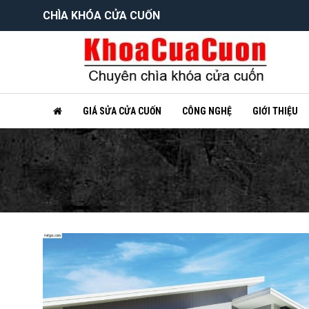
CHÌA KHÓA CỬA CUỐN
GIÁ SỬA CỬA CUỐN
CÔNG NGHỆ
GIỚI THIỆU