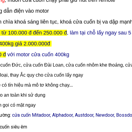
ng
, muốn cửa cuốn chạy phải giữ nút trên remote
 dẫn điện vào motor
ên chìa khoá sáng liên tục, khoá cửa cuốn bị va dập mạnh
ỉ từ 100.000 đ đến 250.000 đ
, làm tại chỗ lấy ngay sau 
400kg giá 2.000.000đ
0 đ
với motor cửa cuốn 400kg
a cuốn Đức, cửa cuốn Đài Loan, cửa cuốn nhôm khe thoáng, cửa
loại, thay Ắc quy cho cửa cuốn lấy ngay
e có tín hiệu mà mô tơ không chạy...
o an toàn khi sử dụng
n gọi có mặt ngay
trường:
cửa cuốn Mitadoor, Alphadoor, Austdoor, Newdoor, Bossdoor,
 cuốn siêu êm