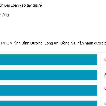
ốn Đài Loan kéo tay giá rẻ
 vuông
i TPHCM, tỉnh Bình Dương, Long An, Đồng Nai hân hạnh được p
M