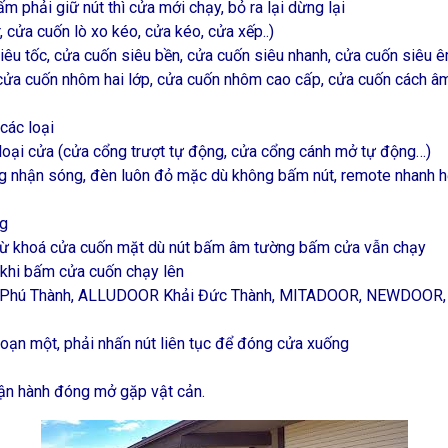
 phải giữ nút thì cửa mới chạy, bỏ ra lại dừng lại
cửa cuốn lò xo kéo, cửa kéo, cửa xếp..)
u tốc, cửa cuốn siêu bền, cửa cuốn siêu nhanh, cửa cuốn siêu êm
ửa cuốn nhôm hai lớp, cửa cuốn nhôm cao cấp, cửa cuốn cách âm
các loại
loại cửa (cửa cổng trượt tự động, cửa cổng cánh mở tự động…)
ng nhận sóng, đèn luôn đỏ mặc dù không bấm nút, remote nhanh h
ng
từ khoá cửa cuốn mặt dù nút bấm âm tường bấm cửa vẫn chạy
 khi bấm cửa cuốn chạy lên
ưng Phú Thành, ALLUDOOR Khải Đức Thành, MITADOOR, NEWDO
đoạn một, phải nhấn nút liên tục để đóng cửa xuống
ận hành đóng mở gặp vật cản.