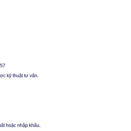
357
c kỹ thuật tư vấn.
uất hoặc nhập khẩu.