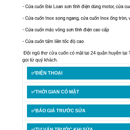
- Cửa cuốn Đài Loan sơn tĩnh điện dùng motor, cửa cu
- Cửa cuốn Inox song ngang, cửa cuốn Inox ống tròn,
- Cửa cuốn mắc võng sơn tĩnh điện cao cấp
- Cửa cuốn tấm liền tốc độ cao
Đội ngũ thợ cửa cuốn có mặt tại 24 quận huyện tạ
gọi từ quý khách.
✅ĐIỆN THOẠI
✅THỜI GIAN CÓ MẶT
✅BÁO GIÁ TRƯỚC SỬA
✅TƯ VẤN TRƯỚC KHI SỬA