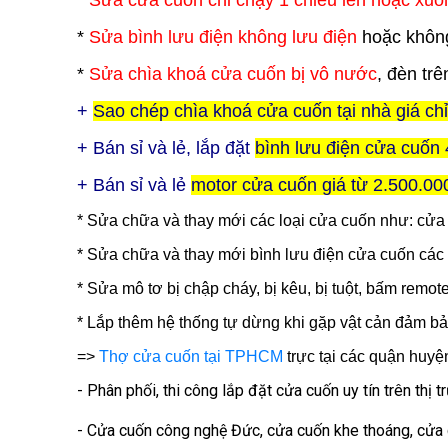
*
Sửa cửa cuốn chỉ chạy 1 chiều lên hoặc xuố
*
Sửa bình lưu điện không lưu điện
hoặc không
*
Sửa chìa khoá cửa cuốn bị vô nước
, đèn tr
+
Sao chép chìa khoá cửa cuốn tại nhà giá ch
+ Bán sỉ và lẻ, lắp đặt
bình lưu điện
cửa cuốn
+ Bán sỉ và lẻ
motor cửa cuốn giá từ 2.500.00
* Sửa chữa và thay mới các loại cửa cuốn như: cử
* Sửa chữa và thay mới bình lưu điện cửa cuốn các 
* Sửa mô tơ bị chập cháy, bị kêu, bị tuột, bấm remot
* Lắp thêm hệ thống tự dừng khi gặp vật cản đảm bả
=>
Thợ cửa cuốn tại TPHCM
trực tại các quận huyệ
- Phân phối, thi công lắp đặt cửa cuốn uy tín trên thị 
- Cửa cuốn công nghệ Đức, cửa cuốn khe thoáng, cửa