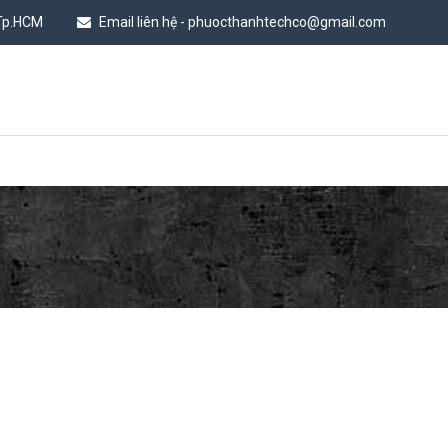
 Tp.HCM
Email liên hệ - phuocthanhtechco@gmail.com