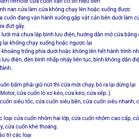
bấm remote cửa cuốn vẫn có tín hiệu đèn
vênh nan cửa làm cửa không chạy lên hoặc xuống được
a cuốn đang vận hành xuống gặp vật cản bên dưới làm cửa
ửa đứt gãy.
 lưới mà chưa lắp bình lưu điện, hướng dẫn mở cửa bằng 
 lại không chạy xuống hoặc ngược lại
khoảng trống phía dưới hoặc không lên hết hành trình n
 lưu điện, đèn bình nhấp nháy liên tục, bình không dẫn đ
đánh..
ốn bấm phải giữ nút thì cửa mới chạy, bỏ ra lại dừng lại
otor, cửa cuốn lò xo kéo, cửa kéo, cửa xếp..)
uốn siêu tốc, cửa cuốn siêu bền, cửa cuốn siêu nhanh, c
loại cửa cuốn nhôm hai lớp, cửa cuốn nhôm cao cấp, cử
, cửa cuốn khe thoáng.
 trì các loại