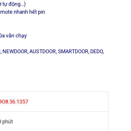
ở tự động…)
emote nhanh hết pin
ửa vẫn chạy
OR, NEWDOOR, AUSTDOOR, SMARTDOOR, DEDO,
9O8.36.1357
0 phút