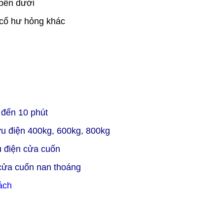
 bên dưới
ự cố hư hỏng khác
5 đến 10 phút
ưu điện 400kg, 600kg, 800kg
u điện cửa cuốn
 cửa cuốn nan thoáng
ách