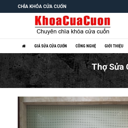
CHÌA KHÓA CỬA CUỐN
GIÁ SỬA CỬA CUỐN
CÔNG NGHỆ
GIỚI THIỆU
Thợ Sửa 