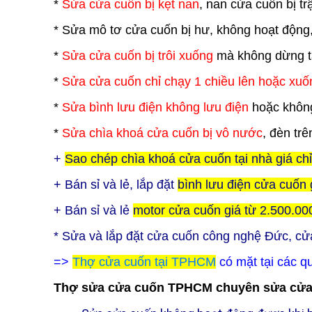
*
Sửa cửa cuốn bị kẹt nan
, nan cửa cuốn bị t
* Sửa mô tơ cửa cuốn bị hư, không hoạt động
*
Sửa cửa cuốn bị trôi xuống
mà không dừng tạ
*
Sửa cửa cuốn chỉ chạy 1 chiều lên hoặc xuố
*
Sửa bình lưu điện không lưu điện
hoặc không
*
Sửa chìa khoá cửa cuốn bị vô nước
, đèn trê
+
Sao chép chìa khoá cửa cuốn tại nhà giá ch
+ Bán sỉ và lẻ, lắp đặt
bình lưu điện cửa cuốn 
+ Bán sỉ và lẻ
motor cửa cuốn giá từ 2.500.00
* Sửa và lắp đặt cửa cuốn công nghệ Đức, cử
=>
Thợ cửa cuốn tại TPHCM
có mặt tại các q
Thợ sửa cửa cuốn TPHCM chuyên sửa cửa c