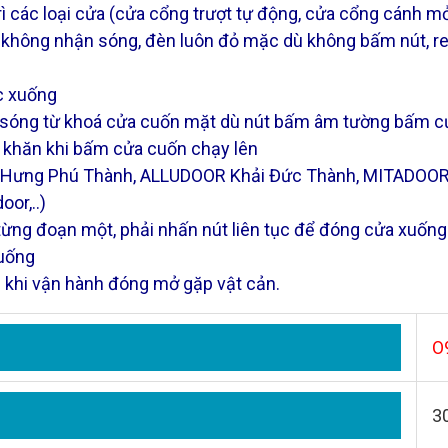
 các loại cửa (cửa cổng trượt tự động, cửa cổng cánh m
ỡ, không nhận sóng, đèn luôn đỏ mặc dù không bấm nút, r
c xuống
 sóng từ khoá cửa cuốn mặt dù nút bấm âm tường bấm c
ó khăn khi bấm cửa cuốn chạy lên
r Hưng Phú Thành, ALLUDOOR Khải Đức Thành, MITADO
or,..)
 từng đoạn một, phải nhấn nút liên tục để đóng cửa xuống
xuống
 khi vận hành đóng mở gặp vật cản.
O
3