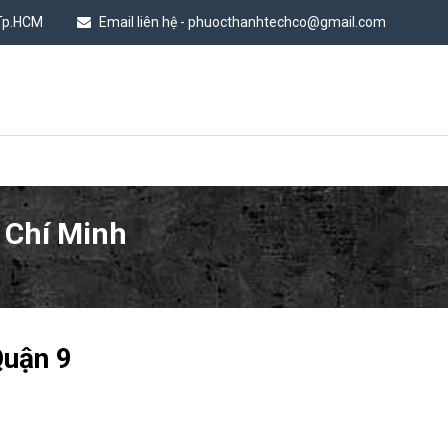
 Tp.HCM
Email liên hệ - phuocthanhtechco@gmail.com
 Chí Minh
Quận 9