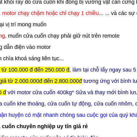
rật khỏi ray do cửa cuốn khi đóng bị vướng vật cản cứng
,
motor chạy chậm hoặc chỉ chạy 1 chiều
... ... và các s
i vị trí mong muốn
ng
, muốn cửa cuốn chạy phải giữ nút trên remote
 dẫn điện vào motor
n chìa khoá sáng liên tục...
ỉ từ 100.000 đ đến 250.000 đ
, làm tại chỗ lấy ngay sau 
giá từ 2.000.000đ đến 2.800.000đ
tương ứng với bình l
0 đ
với motor cửa cuốn 400kg
* Sửa và thay mới bình lư
a cuốn khe thoáng, cửa cuốn tự động, cửa cuốn nhôm,
uận huyện có mặt nhanh chóng sau cuộc gọi của quý kh
uốn chuyên nghiệp uy tín giá rẻ