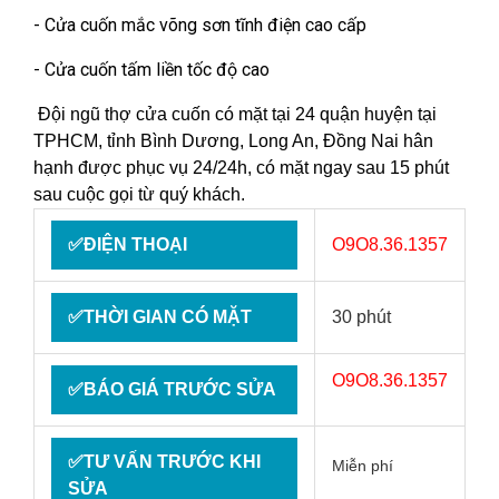
- Cửa cuốn mắc võng sơn tĩnh điện cao cấp
- Cửa cuốn tấm liền tốc độ cao
Đội ngũ thợ cửa cuốn có mặt tại 24 quận huyện tại
TPHCM, tỉnh Bình Dương, Long An, Đồng Nai hân
hạnh được phục vụ 24/24h, có mặt ngay sau 15 phút
sau cuộc gọi từ quý khách.
✅ĐIỆN THOẠI
O9O8.36.1357
✅THỜI GIAN CÓ MẶT
30 phút
O9O8.36.1357
✅BÁO GIÁ TRƯỚC SỬA
✅TƯ VẤN TRƯỚC KHI
Miễn phí
SỬA