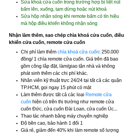
Sửa khoá cửa cuốn trong trường hợp bị liệt nút
bấm lên, xuống, tạm dừng hoặc nút khoá
Sửa hộp nhận sóng khi remote bấm có tín hiệu
mà hộp điều khiển không nhận sóng
Nhận làm thêm, sao chép chìa khoá cửa cuốn, điều
khiển cửa cuốn, remote cửa cuốn
Chi phí làm thêm
chìa khoá cửa cuốn
: 250.000
đồng/ 1 chìa remote cửa cuốn. Giá trên đã bao
gồm công lắp đặt, làm/giao tận nhà và không
phát sinh thêm các chi phí khác.
Nhân viên kỹ thuật trực 24/24 tại tất cả các quận
TP.HCM, gọi ngay 15 phút có mặt
Làm thêm được tất cả các loại
Remote cửa
cuốn
hiện có trên thị trường như remote cửa
cuốn Đức, cửa cuốn Đài Loan, cửa cuốn Úc...
Thao tác nhanh bằng máy chuyên nghiệp
Độ bền cao, bảo hành 1 đổi 1
Giá rẻ, giảm đến 40% khi làm remote số lượng