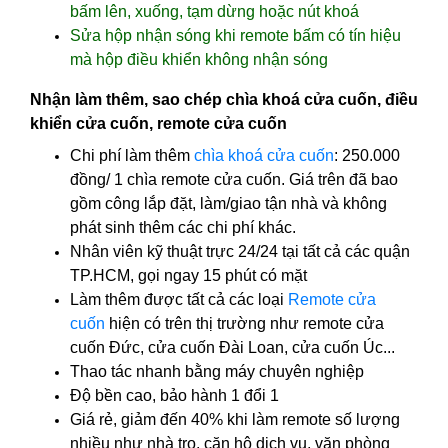
bấm lên, xuống, tạm dừng hoặc nút khoá
Sửa hộp nhận sóng khi remote bấm có tín hiệu
mà hộp điều khiển không nhận sóng
Nhận làm thêm, sao chép chìa khoá cửa cuốn, điều
khiển cửa cuốn, remote cửa cuốn
Chi phí làm thêm
chìa khoá cửa cuốn
: 250.000
đồng/ 1 chìa remote cửa cuốn. Giá trên đã bao
gồm công lắp đặt, làm/giao tận nhà và không
phát sinh thêm các chi phí khác.
Nhân viên kỹ thuật trực 24/24 tại tất cả các quận
TP.HCM, gọi ngay 15 phút có mặt
Làm thêm được tất cả các loại
Remote cửa
cuốn
hiện có trên thị trường như remote cửa
cuốn Đức, cửa cuốn Đài Loan, cửa cuốn Úc...
Thao tác nhanh bằng máy chuyên nghiệp
Độ bền cao, bảo hành 1 đổi 1
Giá rẻ, giảm đến 40% khi làm remote số lượng
nhiều như nhà trọ, căn hộ dịch vụ, văn phòng