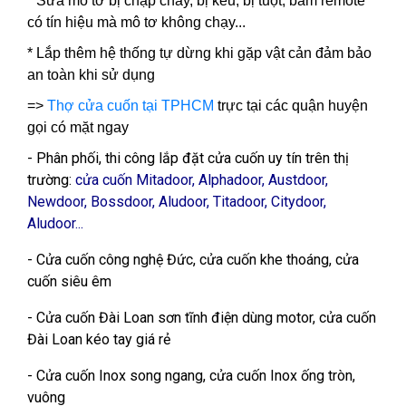
* Sửa mô tơ bị chập cháy, bị kêu, bị tuột, bấm remote
có tín hiệu mà mô tơ không chạy...
* Lắp thêm hệ thống tự dừng khi gặp vật cản đảm bảo
an toàn khi sử dụng
=>
Thợ cửa cuốn tại TPHCM
trực tại các quận huyện
gọi có mặt ngay
- Phân phối, thi công lắp đặt cửa cuốn uy tín trên thị
trường:
cửa cuốn Mitadoor, Alphadoor, Austdoor,
Newdoor, Bossdoor, Aludoor, Titadoor, Citydoor,
Aludoor...
- Cửa cuốn công nghệ Đức, cửa cuốn khe thoáng, cửa
cuốn siêu êm
- Cửa cuốn Đài Loan sơn tĩnh điện dùng motor, cửa cuốn
Đài Loan kéo tay giá rẻ
- Cửa cuốn Inox song ngang, cửa cuốn Inox ống tròn,
vuông