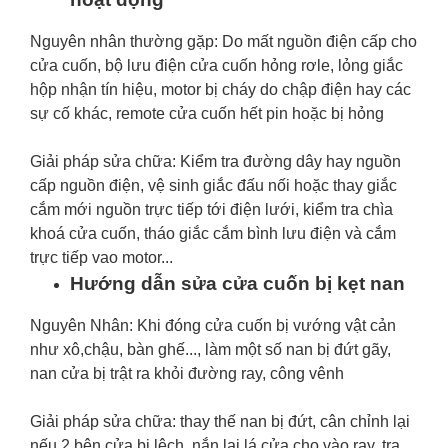
Nguyên nhân thường gặp: Do mất nguồn điện cấp cho
cửa cuốn, bộ lưu điện cửa cuốn hỏng rơle, lỏng giắc
hộp nhận tín hiệu, motor bị cháy do chập điện hay các
sự cố khác, remote cửa cuốn hết pin hoặc bị hỏng
Giải pháp sửa chữa: Kiểm tra đường dây hay nguồn
cấp nguồn điện, vệ sinh giắc đấu nối hoặc thay giắc
cắm mới nguồn trực tiếp tới điện lưới, kiểm tra chìa
khoá cửa cuốn, tháo giắc cắm bình lưu điện và cắm
trực tiếp vao motor...
Hướng dẫn sửa cửa cuốn bị kẹt nan
Nguyên Nhân: Khi đóng cửa cuốn bị vướng vật cản
như xô,chậu, bàn ghế..., làm một số nan bị đứt gãy,
nan cửa bị trật ra khỏi đường ray, công vênh
Giải pháp sửa chữa: thay thế nan bị đứt, cân chỉnh lại
nếu 2 bên cửa bị lệch, nắn lại lá cửa cho vào ray, tra