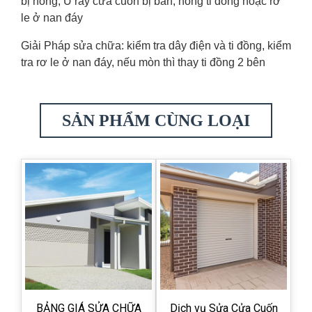
bị hỏng, U ray cửa cuốn bị bẩn, hỏng ti đồng hoặc rơ
le ở nan đáy
Giải Pháp sửa chữa: kiểm tra dây điện và ti đồng, kiểm
tra rơ le ở nan đáy, nếu mòn thì thay ti đồng 2 bên
SẢN PHẨM CÙNG LOẠI
BẢNG GIÁ SỬA CHỮA
Dịch vụ Sửa Cửa Cuốn