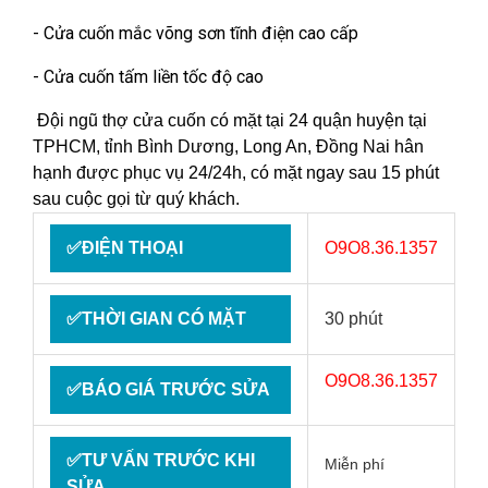
- Cửa cuốn mắc võng sơn tĩnh điện cao cấp
- Cửa cuốn tấm liền tốc độ cao
Đội ngũ thợ cửa cuốn có mặt tại 24 quận huyện tại
TPHCM, tỉnh Bình Dương, Long An, Đồng Nai hân
hạnh được phục vụ 24/24h, có mặt ngay sau 15 phút
sau cuộc gọi từ quý khách.
✅ĐIỆN THOẠI
O9O8.36.1357
✅THỜI GIAN CÓ MẶT
30 phút
O9O8.36.1357
✅BÁO GIÁ TRƯỚC SỬA
✅TƯ VẤN TRƯỚC KHI
Miễn phí
SỬA