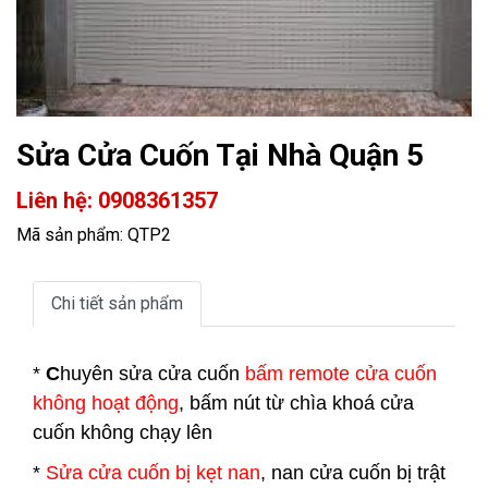
Sửa Cửa Cuốn Tại Nhà Quận 5
Liên hệ: 0908361357
Mã sản phẩm: QTP2
Chi tiết sản phẩm
*
C
huyên sửa cửa cuốn
bấm remote cửa cuốn
không hoạt động
, bấm nút từ chìa khoá cửa
cuốn không chạy lên
*
Sửa cửa cuốn bị kẹt nan
, nan cửa cuốn bị trật