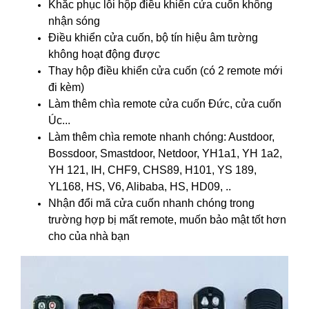
Khắc phục lỗi hộp điều khiển cửa cuốn không
nhận sóng
Điều khiển cửa cuốn, bộ tín hiệu âm tường
không hoạt động được
Thay hộp điều khiển cửa cuốn
(có 2 remote mới
đi kèm)
Làm thêm chìa remote cửa cuốn Đức, cửa cuốn
Úc...
Làm thêm chìa remote nhanh chóng: Austdoor,
Bossdoor, Smastdoor, Netdoor, YH1a1, YH 1a2,
YH 121, IH, CHF9, CHS89, H101, YS 189,
YL168, HS, V6, Alibaba, HS, HD09, ..
Nhận đổi mã cửa cuốn nhanh chóng trong
trường hợp bị mất remote, muốn bảo mật tốt hơn
cho của nhà bạn