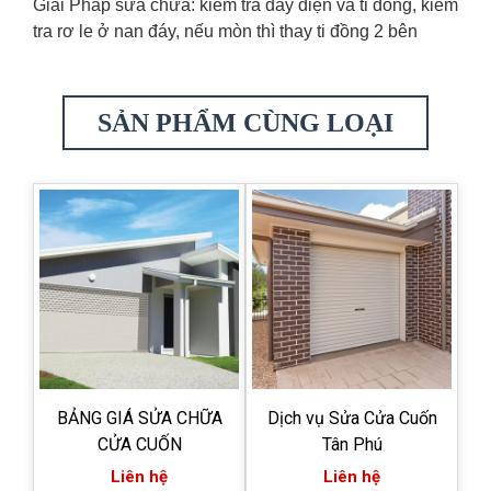
Giải Pháp sửa chữa: kiểm tra dây điện và ti đồng, kiểm
tra rơ le ở nan đáy, nếu mòn thì thay ti đồng 2 bên
SẢN PHẨM CÙNG LOẠI
BẢNG GIÁ SỬA CHỮA
Dịch vụ Sửa Cửa Cuốn
CỬA CUỐN
Tân Phú
Liên hệ
Liên hệ