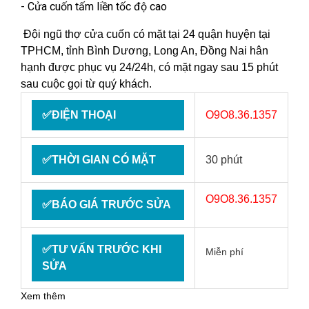
- Cửa cuốn tấm liền tốc độ cao
Đội ngũ thợ cửa cuốn có mặt tại 24 quận huyện tại
TPHCM, tỉnh Bình Dương, Long An, Đồng Nai hân
hạnh được phục vụ 24/24h, có mặt ngay sau 15 phút
sau cuộc gọi từ quý khách.
✅ĐIỆN THOẠI
O9O8.36.1357
✅THỜI GIAN CÓ MẶT
30 phút
O9O8.36.1357
✅BÁO GIÁ TRƯỚC SỬA
✅TƯ VẤN TRƯỚC KHI
Miễn phí
SỬA
Xem thêm