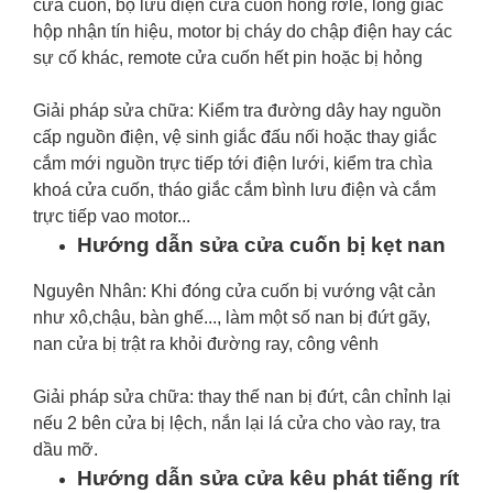
cửa cuốn, bộ lưu điện cửa cuốn hỏng rơle, lỏng giắc
hộp nhận tín hiệu, motor bị cháy do chập điện hay các
sự cố khác, remote cửa cuốn hết pin hoặc bị hỏng
Giải pháp sửa chữa: Kiểm tra đường dây hay nguồn
cấp nguồn điện, vệ sinh giắc đấu nối hoặc thay giắc
cắm mới nguồn trực tiếp tới điện lưới, kiểm tra chìa
khoá cửa cuốn, tháo giắc cắm bình lưu điện và cắm
trực tiếp vao motor...
Hướng dẫn sửa cửa cuốn bị kẹt nan
Nguyên Nhân: Khi đóng cửa cuốn bị vướng vật cản
như xô,chậu, bàn ghế..., làm một số nan bị đứt gãy,
nan cửa bị trật ra khỏi đường ray, công vênh
Giải pháp sửa chữa: thay thế nan bị đứt, cân chỉnh lại
nếu 2 bên cửa bị lệch, nắn lại lá cửa cho vào ray, tra
dầu mỡ.
Hướng dẫn sửa cửa kêu phát tiếng rít