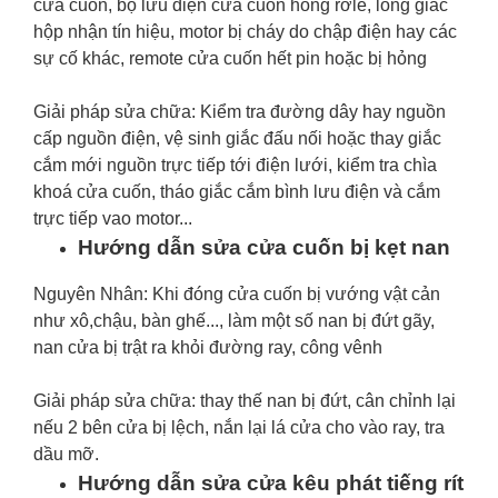
cửa cuốn, bộ lưu điện cửa cuốn hỏng rơle, lỏng giắc
hộp nhận tín hiệu, motor bị cháy do chập điện hay các
sự cố khác, remote cửa cuốn hết pin hoặc bị hỏng
Giải pháp sửa chữa: Kiểm tra đường dây hay nguồn
cấp nguồn điện, vệ sinh giắc đấu nối hoặc thay giắc
cắm mới nguồn trực tiếp tới điện lưới, kiểm tra chìa
khoá cửa cuốn, tháo giắc cắm bình lưu điện và cắm
trực tiếp vao motor...
Hướng dẫn sửa cửa cuốn bị kẹt nan
Nguyên Nhân: Khi đóng cửa cuốn bị vướng vật cản
như xô,chậu, bàn ghế..., làm một số nan bị đứt gãy,
nan cửa bị trật ra khỏi đường ray, công vênh
Giải pháp sửa chữa: thay thế nan bị đứt, cân chỉnh lại
nếu 2 bên cửa bị lệch, nắn lại lá cửa cho vào ray, tra
dầu mỡ.
Hướng dẫn sửa cửa kêu phát tiếng rít