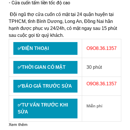
- Cửa cuốn tấm liền tốc độ cao
Đội ngũ thợ cửa cuốn có mặt tại 24 quận huyện tại
TPHCM, tỉnh Bình Dương, Long An, Đồng Nai hân
hạnh được phục vụ 24/24h, có mặt ngay sau 15 phút
sau cuộc gọi từ quý khách.
✅ĐIỆN THOẠI
O9O8.36.1357
✅THỜI GIAN CÓ MẶT
30 phút
O9O8.36.1357
✅BÁO GIÁ TRƯỚC SỬA
✅TƯ VẤN TRƯỚC KHI
Miễn phí
SỬA
Xem thêm