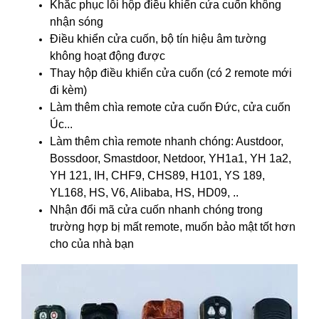
Khắc phục lỗi hộp điều khiển cửa cuốn không
nhận sóng
Điều khiển cửa cuốn, bộ tín hiệu âm tường
không hoạt động được
Thay hộp điều khiển cửa cuốn
(có 2 remote mới
đi kèm)
Làm thêm chìa remote cửa cuốn Đức, cửa cuốn
Úc...
Làm thêm chìa remote nhanh chóng: Austdoor,
Bossdoor, Smastdoor, Netdoor, YH1a1, YH 1a2,
YH 121, IH, CHF9, CHS89, H101, YS 189,
YL168, HS, V6, Alibaba, HS, HD09, ..
Nhận đổi mã cửa cuốn nhanh chóng trong
trường hợp bị mất remote, muốn bảo mật tốt hơn
cho của nhà bạn