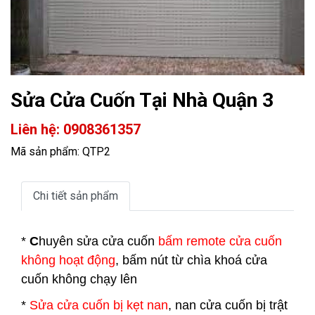
Sửa Cửa Cuốn Tại Nhà Quận 3
Liên hệ: 0908361357
Mã sản phẩm: QTP2
Chi tiết sản phẩm
*
C
huyên sửa cửa cuốn
bấm remote cửa cuốn
không hoạt động
, bấm nút từ chìa khoá cửa
cuốn không chạy lên
*
Sửa cửa cuốn bị kẹt nan
, nan cửa cuốn bị trật