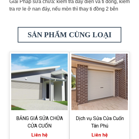
Giải Pháp sửa chữa: kiểm tra dây điện và ti đồng, kiểm
tra rơ le ở nan đáy, nếu mòn thì thay ti đồng 2 bên
SẢN PHẨM CÙNG LOẠI
BẢNG GIÁ SỬA CHỮA
Dịch vụ Sửa Cửa Cuốn
CỬA CUỐN
Tân Phú
Liên hệ
Liên hệ