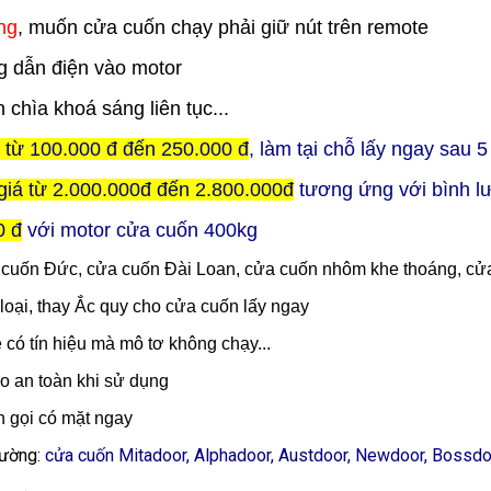
ng
, muốn cửa cuốn chạy phải giữ nút trên remote
 dẫn điện vào motor
n chìa khoá sáng liên tục...
ỉ từ 100.000 đ đến 250.000 đ
, làm tại chỗ lấy ngay sau 
giá từ 2.000.000đ đến 2.800.000đ
tương ứng với bình l
0 đ
với motor cửa cuốn 400kg
a cuốn Đức, cửa cuốn Đài Loan, cửa cuốn nhôm khe thoáng, cửa
loại, thay Ắc quy cho cửa cuốn lấy ngay
e có tín hiệu mà mô tơ không chạy...
o an toàn khi sử dụng
n gọi có mặt ngay
trường:
cửa cuốn Mitadoor, Alphadoor, Austdoor, Newdoor, Bossdoor,