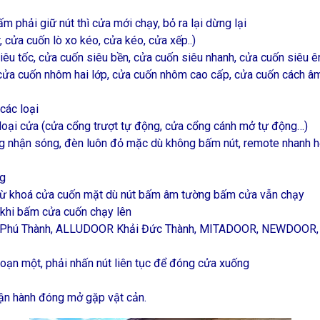
 phải giữ nút thì cửa mới chạy, bỏ ra lại dừng lại
cửa cuốn lò xo kéo, cửa kéo, cửa xếp..)
u tốc, cửa cuốn siêu bền, cửa cuốn siêu nhanh, cửa cuốn siêu êm
ửa cuốn nhôm hai lớp, cửa cuốn nhôm cao cấp, cửa cuốn cách âm
các loại
loại cửa (cửa cổng trượt tự động, cửa cổng cánh mở tự động…)
ng nhận sóng, đèn luôn đỏ mặc dù không bấm nút, remote nhanh h
ng
từ khoá cửa cuốn mặt dù nút bấm âm tường bấm cửa vẫn chạy
 khi bấm cửa cuốn chạy lên
ưng Phú Thành, ALLUDOOR Khải Đức Thành, MITADOOR, NEWDO
đoạn một, phải nhấn nút liên tục để đóng cửa xuống
ận hành đóng mở gặp vật cản.