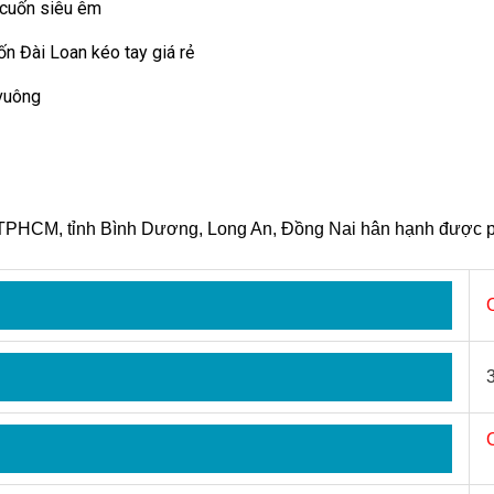
 cuốn siêu êm
ốn Đài Loan kéo tay giá rẻ
 vuông
i TPHCM, tỉnh Bình Dương, Long An, Đồng Nai hân hạnh được p