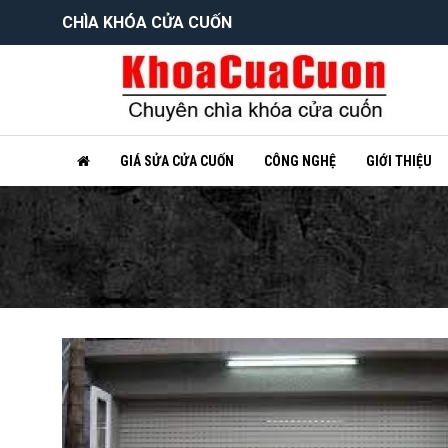
CHÌA KHÓA CỬA CUỐN
GIÁ SỬA CỬA CUỐN
CÔNG NGHỆ
GIỚI THIỆU