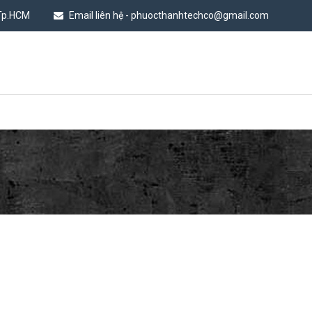
 Tp.HCM
Email liên hệ - phuocthanhtechco@gmail.com