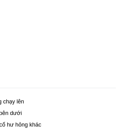
g chạy lên
 bên dưới
ự cố hư hỏng khác