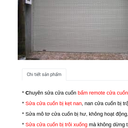
Chi tiết sản phẩm
*
C
huyên sửa cửa cuốn
bấm remote cửa cuốn
*
Sửa cửa cuốn bị kẹt nan
, nan cửa cuốn bị t
* Sửa mô tơ cửa cuốn bị hư, không hoạt động
*
Sửa cửa cuốn bị trôi xuống
mà không dừng tạ