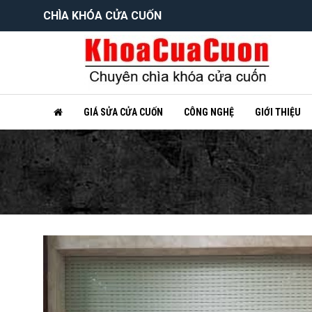
CHÌA KHÓA CỬA CUỐN
GIÁ SỬA CỬA CUỐN
CÔNG NGHỆ
GIỚI THIỆU