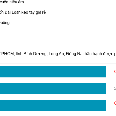
 cuốn siêu êm
ốn Đài Loan kéo tay giá rẻ
 vuông
i TPHCM, tỉnh Bình Dương, Long An, Đồng Nai hân hạnh được p