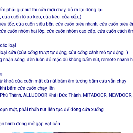
 phải giữ nút thì cửa mới chạy, bỏ ra lại dừng lại
cửa cuốn lò xo kéo, cửa kéo, cửa xếp..)
u tốc, cửa cuốn siêu bền, cửa cuốn siêu nhanh, cửa cuốn siêu êm
ửa cuốn nhôm hai lớp, cửa cuốn nhôm cao cấp, cửa cuốn cách âm
các loại
loại cửa (cửa cổng trượt tự động, cửa cổng cánh mở tự động…)
ng nhận sóng, đèn luôn đỏ mặc dù không bấm nút, remote nhanh h
ng
từ khoá cửa cuốn mặt dù nút bấm âm tường bấm cửa vẫn chạy
 khi bấm cửa cuốn chạy lên
ưng Phú Thành, ALLUDOOR Khải Đức Thành, MITADOOR, NEWDO
đoạn một, phải nhấn nút liên tục để đóng cửa xuống
ận hành đóng mở gặp vật cản.