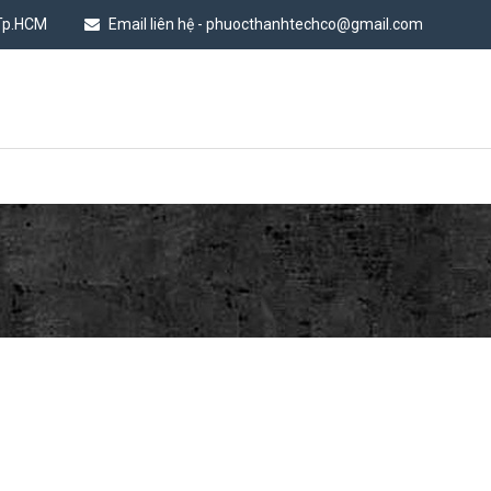
 Tp.HCM
Email liên hệ - phuocthanhtechco@gmail.com