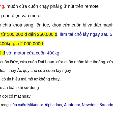
ng
, muốn cửa cuốn chạy phải giữ nút trên remote
 dẫn điện vào motor
ên chìa khoá sáng liên tục, khoá cửa cuốn bị va dập mạnh
ỉ từ 100.000 đ đến 250.000 đ
, làm tại chỗ lấy ngay sau 
400kg giá 2.000.000đ
0 đ
với motor cửa cuốn 400kg
a cuốn Đức, cửa cuốn Đài Loan, cửa cuốn nhôm khe thoáng, cửa
loại, thay Ắc quy cho cửa cuốn lấy ngay
e có tín hiệu mà mô tơ không chạy...
o an toàn khi sử dụng
n gọi có mặt ngay
trường:
cửa cuốn Mitadoor, Alphadoor, Austdoor, Newdoor, Bossdoor,