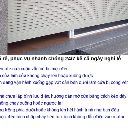
 rẻ, phục vụ nhanh chóng 24/7 kể cả ngày nghỉ lễ
mote cửa cuốn vẫn có tín hiệu đèn
an cửa làm cửa không chạy lên hoặc xuống được
n đang vận hành xuống gặp vật cản bên dưới làm cửa bị cong vênh,
mà chưa lắp bình lưu điện, hướng dẫn mở cửa bằng cách kéo dây 
hông chạy xuống hoặc ngược lại
 trống phía dưới hoặc không lên hết hành trình như ban đầu
iện, đèn bình nhấp nháy liên tục, bình không dẫn điện vào motor