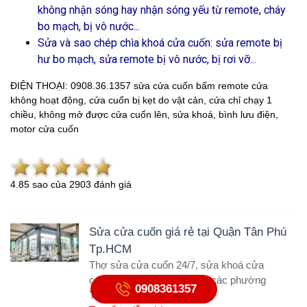
không nhận sóng hay nhận sóng yếu từ remote, cháy
bo mạch, bị vô nước...
Sửa và sao chép chìa khoá cửa cuốn: sửa remote bị
hư bo mạch, sửa remote bị vô nước, bị rơi vỡ...
ĐIỆN THOẠI: 0908.36.1357 sửa cửa cuốn bấm remote cửa
không hoạt động, cửa cuốn bị kẹt do vật cản, cửa chỉ chạy 1
chiều, không mở được cửa cuốn lên, sửa khoá, bình lưu điện,
motor cửa cuốn
4.8
5
sao của
2903
đánh giá
Sửa cửa cuốn giá rẻ tại Quận Tân Phú
Tp.HCM
Thợ sửa cửa cuốn 24/7, sửa khoá cửa
cuốn tại nhà, sửa motor tại các phường
0908361357
TPHCM