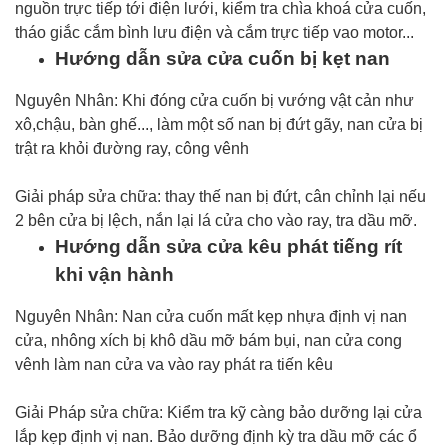
nguồn trực tiếp tới điện lưới, kiểm tra chìa khoá cửa cuốn,
tháo giắc cắm bình lưu điện và cắm trực tiếp vao motor...
Hướng dẫn sửa cửa cuốn bị kẹt nan
Nguyên Nhân: Khi đóng cửa cuốn bị vướng vật cản như
xô,chậu, bàn ghế..., làm một số nan bị đứt gãy, nan cửa bị
trật ra khỏi đường ray, công vênh
Giải pháp sửa chữa: thay thế nan bị đứt, cân chỉnh lại nếu
2 bên cửa bị lệch, nắn lại lá cửa cho vào ray, tra dầu mỡ.
Hướng dẫn sửa cửa kêu phát tiếng rít
khi vận hành
Nguyên Nhân: Nan cửa cuốn mất kẹp nhựa định vị nan
cửa, nhông xích bị khô dầu mỡ bám bụi, nan cửa cong
vênh làm nan cửa va vào ray phát ra tiến kêu
Giải Pháp sửa chữa: Kiểm tra kỹ càng bảo dưỡng lại cửa
lắp kẹp định vị nan. Bảo dưỡng định kỳ tra dầu mỡ các ổ