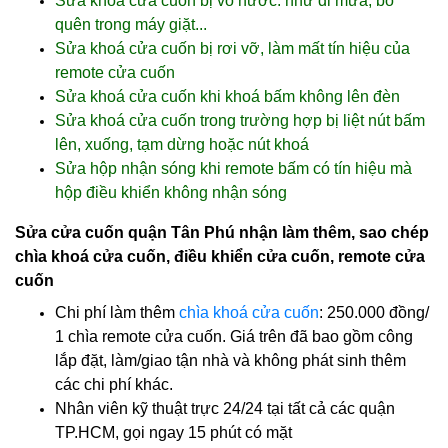
Sửa khoá cửa cuốn bị vô nước: như đi mưa, bỏ
quên trong máy giặt...
Sửa khoá cửa cuốn bị rơi vỡ, làm mất tín hiệu của
remote cửa cuốn
Sửa khoá cửa cuốn khi khoá bấm không lên đèn
Sửa khoá cửa cuốn trong trường hợp bị liệt nút bấm
lên, xuống, tạm dừng hoặc nút khoá
Sửa hộp nhận sóng khi remote bấm có tín hiệu mà
hộp điều khiển không nhận sóng
Sửa cửa cuốn quận Tân Phú nhận làm thêm, sao chép
chìa khoá cửa cuốn, điều khiển cửa cuốn, remote cửa
cuốn
Chi phí làm thêm
chìa khoá cửa cuốn
: 250.000 đồng/
1 chìa remote cửa cuốn. Giá trên đã bao gồm công
lắp đặt, làm/giao tận nhà và không phát sinh thêm
các chi phí khác.
Nhân viên kỹ thuật trực 24/24 tại tất cả các quận
TP.HCM, gọi ngay 15 phút có mặt