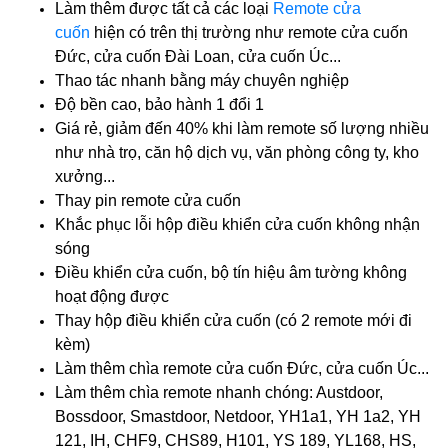
Làm thêm được tất cả các loại
Remote cửa
cuốn
hiện có trên thị trường như remote cửa cuốn
Đức, cửa cuốn Đài Loan, cửa cuốn Úc...
Thao tác nhanh bằng máy chuyên nghiệp
Độ bền cao, bảo hành 1 đổi 1
Giá rẻ, giảm đến 40% khi làm remote số lượng nhiều
như nhà trọ, căn hộ dịch vụ, văn phòng công ty, kho
xưởng...
Thay pin remote cửa cuốn
Khắc phục lỗi hộp điều khiển cửa cuốn không nhận
sóng
Điều khiển cửa cuốn, bộ tín hiệu âm tường không
hoạt động được
Thay hộp điều khiển cửa cuốn
(có 2 remote mới đi
kèm)
Làm thêm chìa remote cửa cuốn Đức, cửa cuốn Úc...
Làm thêm chìa remote nhanh chóng: Austdoor,
Bossdoor, Smastdoor, Netdoor, YH1a1, YH 1a2, YH
121, IH, CHF9, CHS89, H101, YS 189, YL168, HS,