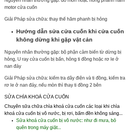
Nguyên nhân thường gặp: do mòn hoặc hỏng phanh hãm
motor cửa cuốn
Giải Pháp sửa chữa: thay thế hãm phanh bị hỏng
Hướng dẫn sửa cửa cuốn khi cửa cuốn
không dừng khi gặp vật cản
Nguyên nhân thường gặp: bộ phận cảm biến từ dừng bị
hỏng, U ray cửa cuốn bị bẩn, hỏng ti đồng hoặc rơ le ở
nan đáy
Giải Pháp sửa chữa: kiểm tra dây điện và ti đồng, kiểm tra
rơ le ở nan đáy, nếu mòn thì thay ti đồng 2 bên
SỬA CHÌA KHOÁ CỬA CUỐN
Chuyên sữa chữa
chìa khoá cửa cuốn
các loại khi
chìa
khoá cửa cuốn
bị vô nước, bị rơi, bấm đền không sáng...
Sửa khoá cửa cuốn bị vô nước: như đi mưa, bỏ
quên trong máy giặt...