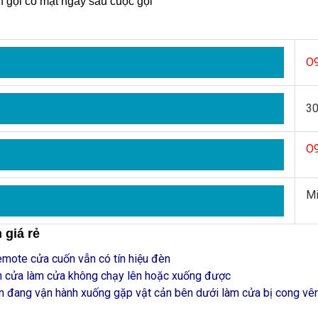
n gọi có mặt ngay sau cuộc gọi
O9
30
O9
Mi
 giá rẻ
mote cửa cuốn vẫn có tín hiệu đèn
an cửa làm cửa không chạy lên hoặc xuống được
n đang vận hành xuống gặp vật cản bên dưới làm cửa bị cong vênh,