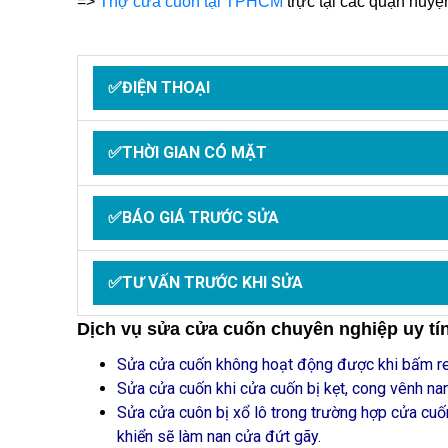
=>
Thợ cửa cuốn tại TPHCM
trực tại các quận huyệ
✅ĐIỆN THOẠI
✅THỜI GIAN CÓ MẶT
✅BÁO GIÁ TRƯỚC SỬA
✅TƯ VẤN TRƯỚC KHI SỬA
Dịch vụ sửa cửa cuốn chuyên nghiệp uy tín
Sửa cửa cuốn không hoạt động được khi bấm re
Sửa cửa cuốn khi cửa cuốn bị kẹt, cong vênh n
Sửa cửa cuôn bị xổ lô trong trường hợp cửa cuố
khiển sẽ làm nan cửa đứt gãy.