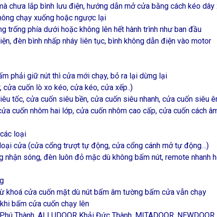
mà chưa lắp bình lưu điện, hướng dẫn mở cửa bằng cách kéo dây 
hông chạy xuống hoặc ngược lại
 trống phía dưới hoặc không lên hết hành trình như ban đầu
iện, đèn bình nhấp nháy liên tục, bình không dẫn điện vào motor
 phải giữ nút thì cửa mới chạy, bỏ ra lại dừng lại
cửa cuốn lò xo kéo, cửa kéo, cửa xếp..)
u tốc, cửa cuốn siêu bền, cửa cuốn siêu nhanh, cửa cuốn siêu êm
ửa cuốn nhôm hai lớp, cửa cuốn nhôm cao cấp, cửa cuốn cách âm
các loại
loại cửa (cửa cổng trượt tự động, cửa cổng cánh mở tự động…)
ng nhận sóng, đèn luôn đỏ mặc dù không bấm nút, remote nhanh h
ng
từ khoá cửa cuốn mặt dù nút bấm âm tường bấm cửa vẫn chạy
 khi bấm cửa cuốn chạy lên
ưng Phú Thành, ALLUDOOR Khải Đức Thành, MITADOOR, NEWDO