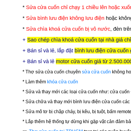
*
Sửa cửa cuốn chỉ chạy 1 chiều lên hoặc xuố
*
Sửa bình lưu điện không lưu điện
hoặc không
*
Sửa chìa khoá cửa cuốn bị vô nước
, đèn tr
+
Sao chép chìa khoá cửa cuốn tại nhà giá ch
+ Bán sỉ và lẻ, lắp đặt
bình lưu điện cửa cuốn 
+ Bán sỉ và lẻ
motor cửa cuốn giá từ 2.500.00
*
Thợ sửa cửa cuốn
chuyên
sửa cửa cuốn
không hoạ
* Làm thêm
khóa cửa cuốn
* Sửa và thay mới các loại cửa cuốn như: cửa cuốn
* Sửa chữa và thay mới bình lưu điện cửa cuốn các 
* Sửa mô tơ bị chập cháy, bị kêu, bị tuột, bấm remot
* Lắp thêm hệ thống tự dừng khi gặp vật cản đảm bả