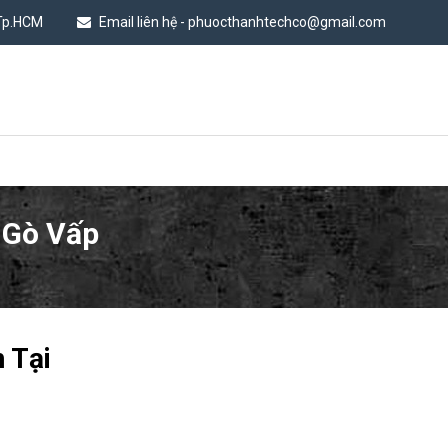
 Tp.HCM
Email liên hệ - phuocthanhtechco@gmail.com
 Gò Vấp
 Tại