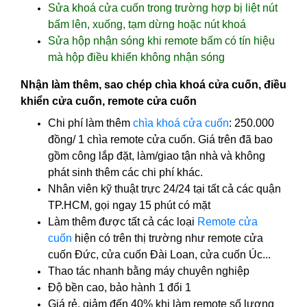
Sửa khoá cửa cuốn trong trường hợp bị liệt nút
bấm lên, xuống, tạm dừng hoặc nút khoá
Sửa hộp nhận sóng khi remote bấm có tín hiệu
mà hộp điều khiển không nhận sóng
Nhận làm thêm, sao chép chìa khoá cửa cuốn, điều
khiển cửa cuốn, remote cửa cuốn
Chi phí làm thêm
chìa khoá cửa cuốn
: 250.000
đồng/ 1 chìa remote cửa cuốn. Giá trên đã bao
gồm công lắp đặt, làm/giao tận nhà và không
phát sinh thêm các chi phí khác.
Nhân viên kỹ thuật trực 24/24 tại tất cả các quận
TP.HCM, gọi ngay 15 phút có mặt
Làm thêm được tất cả các loại
Remote cửa
cuốn
hiện có trên thị trường như remote cửa
cuốn Đức, cửa cuốn Đài Loan, cửa cuốn Úc...
Thao tác nhanh bằng máy chuyên nghiệp
Độ bền cao, bảo hành 1 đổi 1
Giá rẻ, giảm đến 40% khi làm remote số lượng