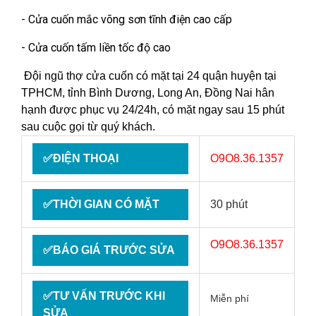
- Cửa cuốn mắc võng sơn tĩnh điện cao cấp
- Cửa cuốn tấm liền tốc độ cao
Đội ngũ thợ cửa cuốn có mặt tại 24 quận huyện tại
TPHCM, tỉnh Bình Dương, Long An, Đồng Nai hân
hạnh được phục vụ 24/24h, có mặt ngay sau 15 phút
sau cuộc gọi từ quý khách.
✅ĐIỆN THOẠI
O9O8.36.1357
✅THỜI GIAN CÓ MẶT
30 phút
O9O8.36.1357
✅BÁO GIÁ TRƯỚC SỬA
✅TƯ VẤN TRƯỚC KHI
Miễn phí
SỬA