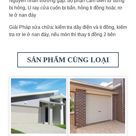
Nguyên nhân thường gặp: bộ phận cảm biến từ dừng
bị hỏng, U ray cửa cuốn bị bẩn, hỏng ti đồng hoặc rơ
le ở nan đáy
Giải Pháp sửa chữa: kiểm tra dây điện và ti đồng, kiểm
tra rơ le ở nan đáy, nếu mòn thì thay ti đồng 2 bên
SẢN PHẨM CÙNG LOẠI