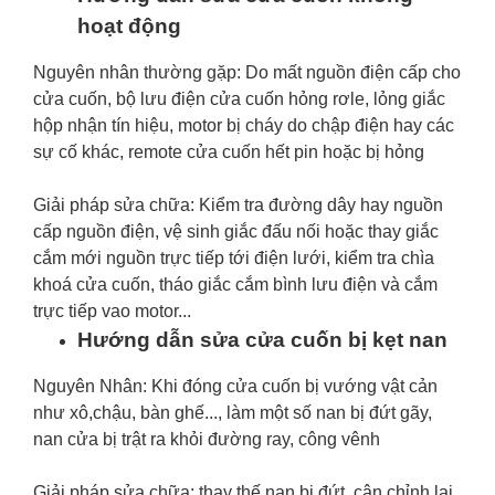
hoạt động
Nguyên nhân thường gặp: Do mất nguồn điện cấp cho
cửa cuốn, bộ lưu điện cửa cuốn hỏng rơle, lỏng giắc
hộp nhận tín hiệu, motor bị cháy do chập điện hay các
sự cố khác, remote cửa cuốn hết pin hoặc bị hỏng
Giải pháp sửa chữa: Kiểm tra đường dây hay nguồn
cấp nguồn điện, vệ sinh giắc đấu nối hoặc thay giắc
cắm mới nguồn trực tiếp tới điện lưới, kiểm tra chìa
khoá cửa cuốn, tháo giắc cắm bình lưu điện và cắm
trực tiếp vao motor...
Hướng dẫn sửa cửa cuốn bị kẹt nan
Nguyên Nhân: Khi đóng cửa cuốn bị vướng vật cản
như xô,chậu, bàn ghế..., làm một số nan bị đứt gãy,
nan cửa bị trật ra khỏi đường ray, công vênh
Giải pháp sửa chữa: thay thế nan bị đứt, cân chỉnh lại