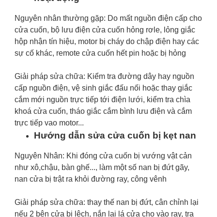
Nguyên nhân thường gặp: Do mất nguồn điện cấp cho
cửa cuốn, bộ lưu điện cửa cuốn hỏng rơle, lỏng giắc
hộp nhận tín hiệu, motor bị cháy do chập điện hay các
sự cố khác, remote cửa cuốn hết pin hoặc bị hỏng
Giải pháp sửa chữa: Kiểm tra đường dây hay nguồn
cấp nguồn điện, vệ sinh giắc đấu nối hoặc thay giắc
cắm mới nguồn trực tiếp tới điện lưới, kiểm tra chìa
khoá cửa cuốn, tháo giắc cắm bình lưu điện và cắm
trực tiếp vao motor...
Hướng dẫn sửa cửa cuốn bị kẹt nan
Nguyên Nhân: Khi đóng cửa cuốn bị vướng vật cản
như xô,chậu, bàn ghế..., làm một số nan bị đứt gãy,
nan cửa bị trật ra khỏi đường ray, công vênh
Giải pháp sửa chữa: thay thế nan bị đứt, cân chỉnh lại
nếu 2 bên cửa bị lệch, nắn lại lá cửa cho vào ray, tra