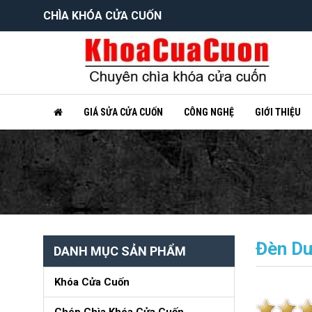
CHÌA KHÓA CỬA CUỐN
GIÁ SỬA CỬA CUỐN
CÔNG NGHỆ
GIỚI THIỆU
Đèn Du
DANH MỤC SẢN PHẨM
Khóa Cửa Cuốn