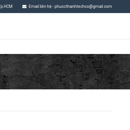
 Tp.HCM
Email liên hệ - phuocthanhtechco@gmail.com