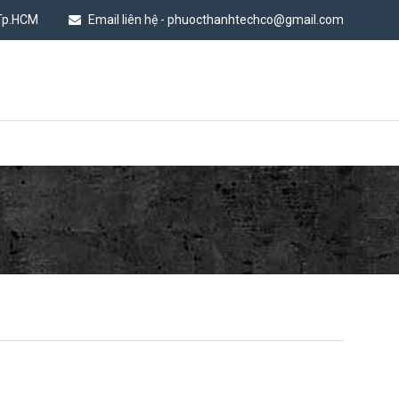
 Tp.HCM
Email liên hệ - phuocthanhtechco@gmail.com