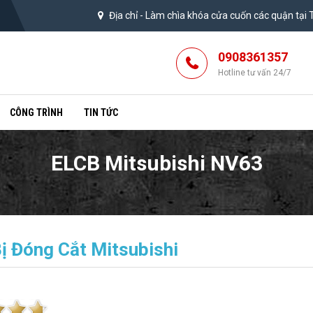
Địa chỉ -
Làm chìa khóa cửa cuốn các quận tại
0908361357
Hotline tư vấn 24/7
CÔNG TRÌNH
TIN TỨC
ELCB Mitsubishi NV63
Bị Đóng Cắt Mitsubishi