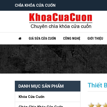
CHÌA KHÓA CỬA CUỐN
GIÁ SỬA CỬA CUỐN
CÔNG NGHỆ
GIỚI THIỆU
Thiết 
DANH MỤC SẢN PHẨM
Khóa Cửa Cuốn