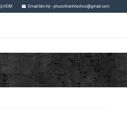
 Tp.HCM
Email liên hệ - phuocthanhtechco@gmail.com