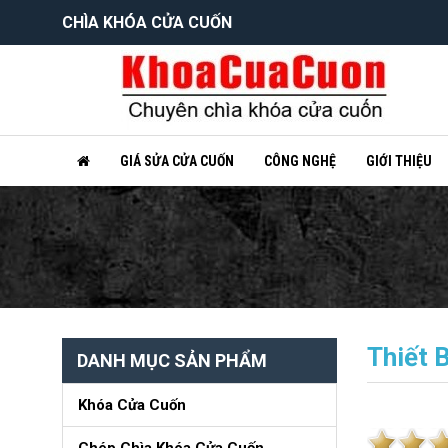
CHÌA KHÓA CỬA CUỐN
GIÁ SỬA CỬA CUỐN
CÔNG NGHỆ
GIỚI THIỆU
Thiết 
DANH MỤC SẢN PHẨM
Khóa Cửa Cuốn