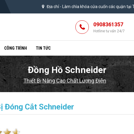
Địa chỉ -
Làm chìa khóa cửa cuốn các quận tại
0908361357
Hotline tư vấn 24/7
CÔNG TRÌNH
TIN TỨC
Đồng Hồ Schneider
Thiết Bị Nâng Cao Chất Lượng Điện
Bị Đóng Cắt Schneider