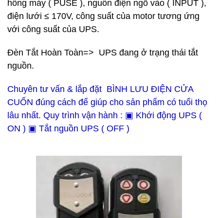
hông máy ( PUSE ), nguồn điện ngõ vào ( INPUT ),
điện lưới ≤ 170V, công suất của motor tương ứng
với công suất của UPS.
Đèn Tắt Hoàn Toàn=> UPS đang ở trạng thái tắt
nguồn.
Chuyên tư vấn & lắp đặt BÌNH LƯU ĐIỆN CỬA
CUỐN đúng cách để giúp cho sản phẩm có tuổi thọ
lâu nhất. Quy trình vận hành : ▣ Khới động UPS (
ON ) ▣ Tắt nguồn UPS ( OFF )