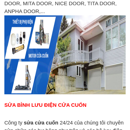
DOOR, MITA DOOR, NICE DOOR, TITA DOOR,
ANPHA DOOR,...
SỬA BÌNH LƯU ĐIỆN CỬA CUỐN
Công ty
sửa cửa cuốn
24/24 của chúng tôi chuyên