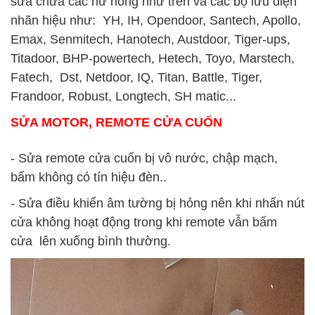
sửa chữa các hư hỏng như trên và các bộ lưu điện
nhãn hiệu như: YH, IH, Opendoor, Santech, Apollo,
Emax, Senmitech, Hanotech, Austdoor, Tiger-ups,
Titadoor, BHP-powertech, Hetech, Toyo, Marstech,
Fatech, Dst, Netdoor, IQ, Titan, Battle, Tiger,
Frandoor, Robust, Longtech, SH matic...
SỬA MOTOR, REMOTE CỬA CUỐN
- Sửa remote cửa cuốn bị vô nước, chập mạch,
bấm không có tín hiệu đèn..
- Sửa điều khiển âm tường bị hỏng nên khi nhấn nút
cửa không hoạt động trong khi remote vẫn bấm
cửa lên xuống bình thường.