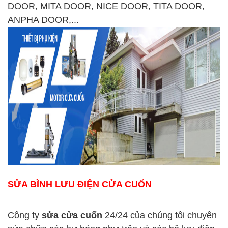
DOOR, MITA DOOR, NICE DOOR, TITA DOOR,
ANPHA DOOR,...
SỬA BÌNH LƯU ĐIỆN CỬA CUỐN
Công ty
sửa cửa cuốn
24/24 của chúng tôi chuyên