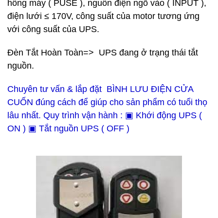
hông máy ( PUSE ), nguồn điện ngõ vào ( INPUT ),
điện lưới ≤ 170V, công suất của motor tương ứng
với công suất của UPS.
Đèn Tắt Hoàn Toàn=> UPS đang ở trạng thái tắt
nguồn.
Chuyên tư vấn & lắp đặt BÌNH LƯU ĐIỆN CỬA
CUỐN đúng cách để giúp cho sản phẩm có tuổi thọ
lâu nhất. Quy trình vận hành : ▣ Khới động UPS (
ON ) ▣ Tắt nguồn UPS ( OFF )