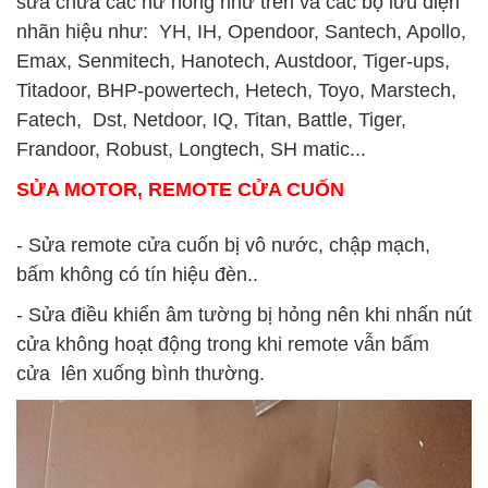
sửa chữa các hư hỏng như trên và các bộ lưu điện
nhãn hiệu như: YH, IH, Opendoor, Santech, Apollo,
Emax, Senmitech, Hanotech, Austdoor, Tiger-ups,
Titadoor, BHP-powertech, Hetech, Toyo, Marstech,
Fatech, Dst, Netdoor, IQ, Titan, Battle, Tiger,
Frandoor, Robust, Longtech, SH matic...
SỬA MOTOR, REMOTE CỬA CUỐN
- Sửa remote cửa cuốn bị vô nước, chập mạch,
bấm không có tín hiệu đèn..
- Sửa điều khiển âm tường bị hỏng nên khi nhấn nút
cửa không hoạt động trong khi remote vẫn bấm
cửa lên xuống bình thường.