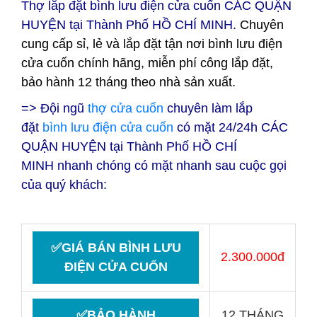
Thợ lắp đặt bình lưu điện cửa cuốn CÁC QUẬN
HUYỆN tại
Thành Phố HỒ CHÍ MINH.
Chuyên
cung cấp sỉ, lẻ và lắp đặt tận nơi bình lưu điện
cửa cuốn chính hãng, miễn phí công lắp đặt,
bảo hành 12 tháng theo nhà sản xuất.
=> Đội ngũ
thợ cửa cuốn
chuyên làm lắp
đặt
bình lưu điện cửa cuốn
có mặt 24/24h CÁC
QUẬN HUYỆN tại
Thành Phố HỒ CHÍ
MINH nhanh chóng có mặt nhanh sau cuộc gọi
của quý khách:
✅GIÁ BÁN BÌNH LƯU
2.300.000đ
ĐIỆN CỬA CUỐN
✅BẢO HÀNH
12 THÁNG