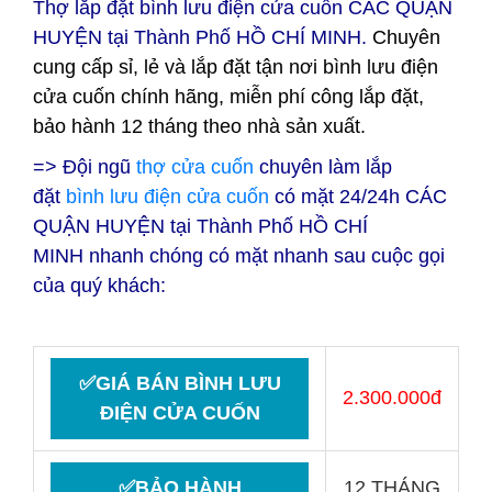
Thợ lắp đặt bình lưu điện cửa cuốn CÁC QUẬN
HUYỆN tại
Thành Phố HỒ CHÍ MINH.
Chuyên
cung cấp sỉ, lẻ và lắp đặt tận nơi bình lưu điện
cửa cuốn chính hãng, miễn phí công lắp đặt,
bảo hành 12 tháng theo nhà sản xuất.
=> Đội ngũ
thợ cửa cuốn
chuyên làm lắp
đặt
bình lưu điện cửa cuốn
có mặt 24/24h CÁC
QUẬN HUYỆN tại
Thành Phố HỒ CHÍ
MINH nhanh chóng có mặt nhanh sau cuộc gọi
của quý khách:
✅GIÁ BÁN BÌNH LƯU
2.300.000đ
ĐIỆN CỬA CUỐN
✅BẢO HÀNH
12 THÁNG