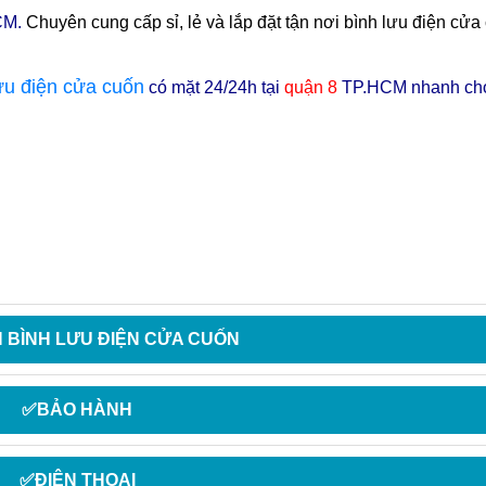
CM.
Chuyên cung cấp sỉ, lẻ và lắp đặt tận nơi bình lưu điện cửa
ưu điện cửa cuốn
có mặt 24/24h tại
q
uận 8
TP.HCM nhanh chón
 BÌNH LƯU ĐIỆN CỬA CUỐN
✅BẢO HÀNH
✅ĐIỆN THOẠI