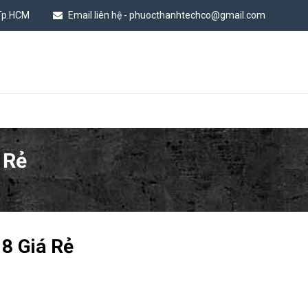
 Tp.HCM
Email liên hệ - phuocthanhtechco@gmail.com
 Rẻ
8 Giá Rẻ