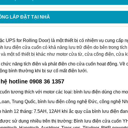
NG LẮP ĐẶT TẠI NHÀ
c UPS for Rolling Door) là một thiết bị có nhiệm vụ cung cấp
nh
lưu điện cửa cuốn
có khả năng lưu trữ điện do bên trong tích
và một số thiết bị khác như motor cửa từ, cửa cổng điện, cửa kín
ó chức năng tích điện và phát điện cho cửa cuốn hoạt động. Về 
ng bình thường khi bị sự cố mất điện lưới.
 hệ hotline 0908 36 1357
 cuốn
tương thích với motor các loại: bình lưu điện dùng cho mot
Loan, Trung Quốc, bình lưu điện công nghệ Đức, công nghệ Nhậ
o hành 12 tháng: 7.5AH, 12AH khi ắc quy của bình lưu điện đa
được sử dụng nhiều trên thị trường: Bình lưu điện cửa cuốn YH,
nmitech, Hanotech, Austdoor, Tiger-ups, Titadoor, BHP-powerte