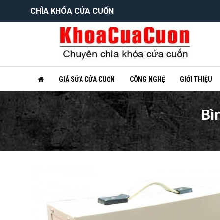
CHÌA KHÓA CỬA CUỐN
GIÁ SỬA CỬA CUỐN
CÔNG NGHỆ
GIỚI THIỆU
Bì