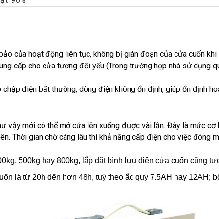
đạt 90%
ảo của hoạt động liên tục, không bị gián đoạn của cửa cuốn khi k
ng cấp cho cửa tương đối yếu (Trong trường hợp nhà sử dụng quá 
 chập điện bất thường, dòng điện không ổn định, giúp ổn định h
hư vậy mới có thể mở cửa lên xuống được vài lần. Đây là mức cơ
 lên. Thời gian chờ càng lâu thì khả năng cấp điện cho việc đóng
00kg, 500kg hay 800kg, lắp đặt bình lưu điện cửa cuốn cũng t
cuốn là từ 20h đến hơn 48h, tuỳ theo ắc quy 7.5AH hay 12AH; b