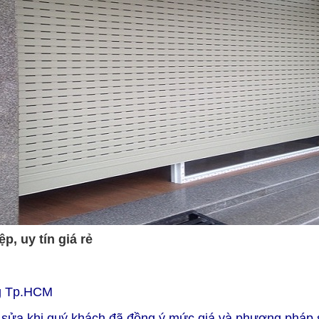
, uy tín giá rẻ
ng Tp.HCM
hỉ sửa khi quý khách đã đồng ý mức giá và phương pháp 