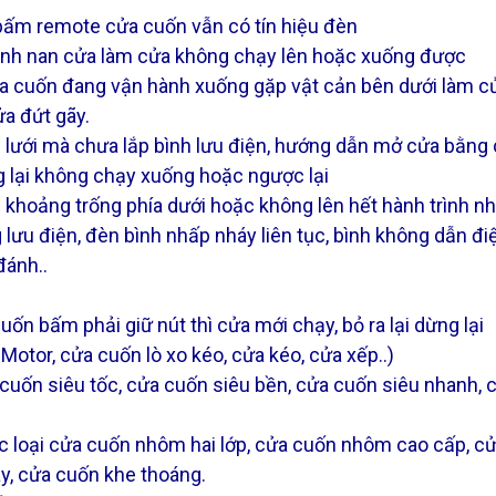
bấm remote cửa cuốn vẫn có tín hiệu đèn
vênh nan cửa làm cửa không chạy lên hoặc xuống được
a cuốn đang vận hành xuống gặp vật cản bên dưới làm cửa
ửa đứt gãy.
 lưới mà chưa lắp bình lưu điện, hướng dẫn mở cửa bằng 
 lại không chạy xuống hoặc ngược lại
khoảng trống phía dưới hoặc không lên hết hành trình n
 lưu điện, đèn bình nhấp nháy liên tục, bình không dẫn đ
đánh..
ốn bấm phải giữ nút thì cửa mới chạy, bỏ ra lại dừng lại
otor, cửa cuốn lò xo kéo, cửa kéo, cửa xếp..)
uốn siêu tốc, cửa cuốn siêu bền, cửa cuốn siêu nhanh, c
loại cửa cuốn nhôm hai lớp, cửa cuốn nhôm cao cấp, cử
, cửa cuốn khe thoáng.