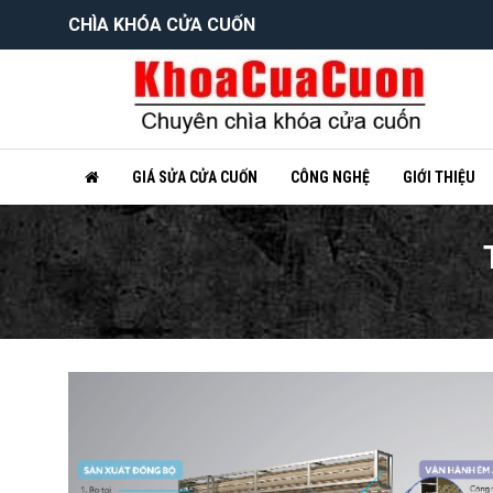
CHÌA KHÓA CỬA CUỐN
GIÁ SỬA CỬA CUỐN
CÔNG NGHỆ
GIỚI THIỆU