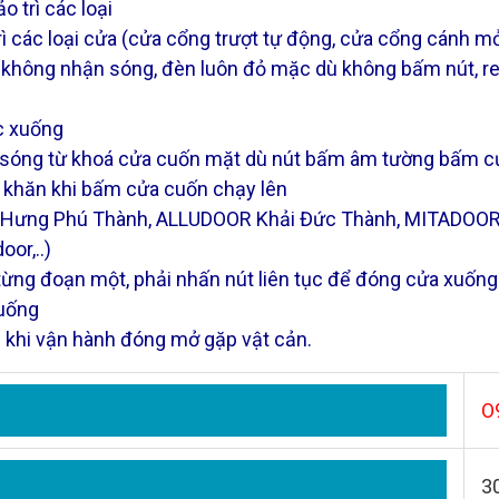
 trì các loại
 các loại cửa (cửa cổng trượt tự động, cửa cổng cánh m
ỡ, không nhận sóng, đèn luôn đỏ mặc dù không bấm nút, r
c xuống
 sóng từ khoá cửa cuốn mặt dù nút bấm âm tường bấm c
ó khăn khi bấm cửa cuốn chạy lên
r Hưng Phú Thành, ALLUDOOR Khải Đức Thành, MITADO
or,..)
 từng đoạn một, phải nhấn nút liên tục để đóng cửa xuống
xuống
 khi vận hành đóng mở gặp vật cản.
O
3