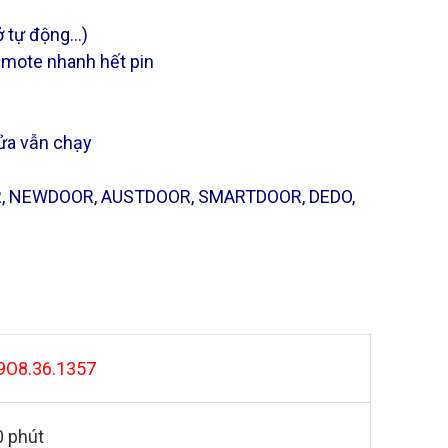
ở tự động…)
emote nhanh hết pin
ửa vẫn chạy
OR, NEWDOOR, AUSTDOOR, SMARTDOOR, DEDO,
9O8.36.1357
0 phút