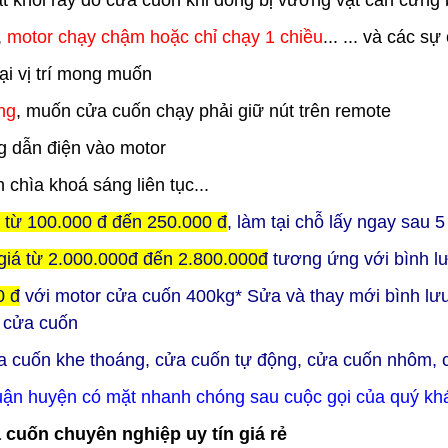
rật khỏi ray do cửa cuốn khi đóng bị vướng vật cản cứng
,
motor chạy chậm hoặc chỉ chạy 1 chiều
... ... và các s
i vị trí mong muốn
ng
, muốn cửa cuốn chạy phải giữ nút trên remote
 dẫn điện vào motor
n chìa khoá sáng liên tục...
ỉ từ 100.000 đ đến 250.000 đ
, làm tại chỗ lấy ngay sau 
giá từ 2.000.000đ đến 2.800.000đ
tương ứng với bình l
0 đ
với motor cửa cuốn 400kg
* Sửa và thay mới bình lư
n cửa cuốn
a cuốn khe thoáng, cửa cuốn tự động, cửa cuốn nhôm,
uận huyện có mặt nhanh chóng sau cuộc gọi của quý kh
uốn chuyên nghiệp uy tín giá rẻ