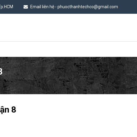
 Tp.HCM
Email liên hệ - phuocthanhtechco@gmail.com
8
ận 8