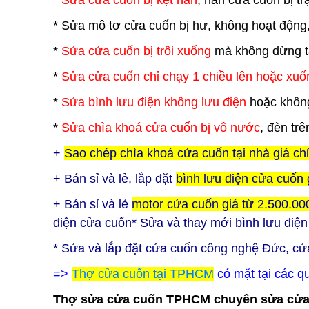
*
Sửa cửa cuốn bị kẹt nan
, nan cửa cuốn bị t
* Sửa mô tơ cửa cuốn bị hư, không hoạt động
*
Sửa cửa cuốn bị trôi xuống
mà không dừng tạ
*
Sửa cửa cuốn chỉ chạy 1 chiều lên hoặc xuố
*
Sửa bình lưu điện không lưu điện
hoặc không
*
Sửa chìa khoá cửa cuốn bị vô nước
, đèn trê
+
Sao chép chìa khoá cửa cuốn tại nhà giá ch
+ Bán sỉ và lẻ, lắp đặt
bình lưu điện cửa cuốn 
+ Bán sỉ và lẻ
motor cửa cuốn giá từ 2.500.00
điện cửa cuốn
* Sửa và thay mới bình lưu điệ
* Sửa và lắp đặt cửa cuốn công nghệ Đức, cử
=>
Thợ cửa cuốn tại TPHCM
có mặt tại các q
Thợ sửa cửa cuốn TPHCM chuyên sửa cửa c