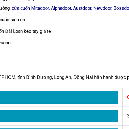
trường:
cửa cuốn Mitadoor, Alphadoor, Austdoor, Newdoor, Bossdoor,
 cuốn siêu êm
ốn Đài Loan kéo tay giá rẻ
 vuông
i TPHCM, tỉnh Bình Dương, Long An, Đồng Nai hân hạnh được p