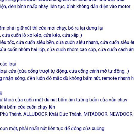
iện, đèn bình nhấp nháy liên tục, bình không dẫn điện vào motor
 phải giữ nút thì cửa mới chạy, bỏ ra lại dừng lại
cửa cuốn lò xo kéo, cửa kéo, cửa xếp..)
u tốc, cửa cuốn siêu bền, cửa cuốn siêu nhanh, cửa cuốn siêu êm
ửa cuốn nhôm hai lớp, cửa cuốn nhôm cao cấp, cửa cuốn cách âm
các loại
loại cửa (cửa cổng trượt tự động, cửa cổng cánh mở tự động…)
ng nhận sóng, đèn luôn đỏ mặc dù không bấm nút, remote nhanh h
ng
từ khoá cửa cuốn mặt dù nút bấm âm tường bấm cửa vẫn chạy
 khi bấm cửa cuốn chạy lên
ưng Phú Thành, ALLUDOOR Khải Đức Thành, MITADOOR, NEWDO
đoạn một, phải nhấn nút liên tục để đóng cửa xuống