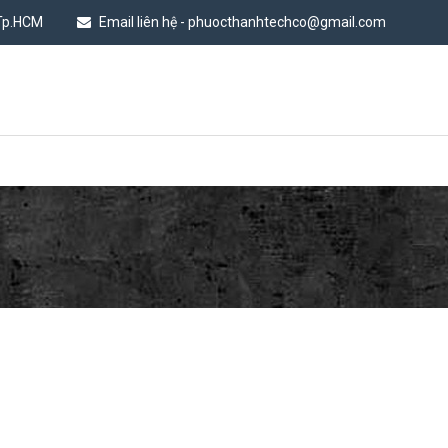
 Tp.HCM
Email liên hệ - phuocthanhtechco@gmail.com