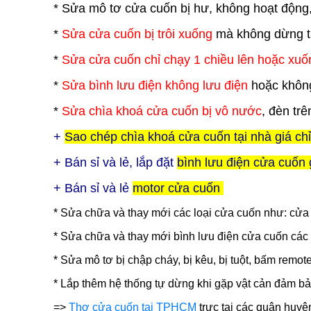
* Sửa mô tơ cửa cuốn bị hư, không hoạt động
*
Sửa cửa cuốn bị trôi xuống
mà không dừng tạ
*
Sửa cửa cuốn chỉ chạy 1 chiều lên hoặc xuố
*
Sửa bình lưu điện không lưu điện
hoặc không
*
Sửa chìa khoá cửa cuốn bị vô nước
, đèn trê
+
Sao chép chìa khoá cửa cuốn tại nhà giá ch
+ Bán sỉ và lẻ, lắp đặt
bình lưu điện cửa cuốn 
+ Bán sỉ và lẻ
motor cửa cuốn
* Sửa chữa và thay mới các loại cửa cuốn như: cử
* Sửa chữa và thay mới bình lưu điện cửa cuốn các 
* Sửa mô tơ bị chập cháy, bị kêu, bị tuột, bấm remot
* Lắp thêm hệ thống tự dừng khi gặp vật cản đảm bả
=>
Thợ cửa cuốn tại TPHCM
trực tại các quận huyệ