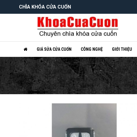
CHÌA KHÓA CỬA CUỐN
GIÁ SỬA CỬA CUỐN
CÔNG NGHỆ
GIỚI THIỆU