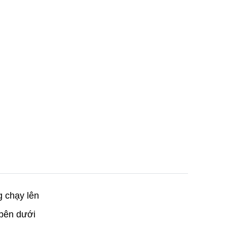
g chạy lên
 bên dưới