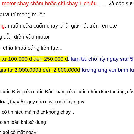
,
motor chạy chậm hoặc chỉ chạy 1 chiều
... ... và các s
i vị trí mong muốn
ng
, muốn cửa cuốn chạy phải giữ nút trên remote
 dẫn điện vào motor
n chìa khoá sáng liên tục...
ỉ từ 100.000 đ đến 250.000 đ
, làm tại chỗ lấy ngay sau 
giá từ 2.000.000đ đến 2.800.000đ
tương ứng với bình l
a cuốn Đức, cửa cuốn Đài Loan, cửa cuốn nhôm khe thoáng, cửa
loại, thay Ắc quy cho cửa cuốn lấy ngay
e có tín hiệu mà mô tơ không chạy...
o an toàn khi sử dụng
n gọi có mặt ngay