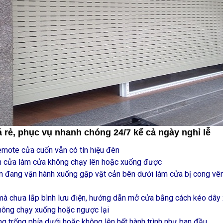
 rẻ, phục vụ nhanh chóng 24/7 kể cả ngày nghỉ lễ
mote cửa cuốn vẫn có tín hiệu đèn
an cửa làm cửa không chạy lên hoặc xuống được
n đang vận hành xuống gặp vật cản bên dưới làm cửa bị cong vênh,
mà chưa lắp bình lưu điện, hướng dẫn mở cửa bằng cách kéo dây 
hông chạy xuống hoặc ngược lại
 trống phía dưới hoặc không lên hết hành trình như ban đầu