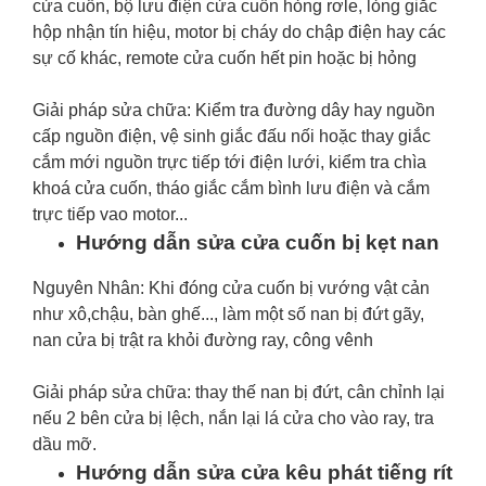
cửa cuốn, bộ lưu điện cửa cuốn hỏng rơle, lỏng giắc
hộp nhận tín hiệu, motor bị cháy do chập điện hay các
sự cố khác, remote cửa cuốn hết pin hoặc bị hỏng
Giải pháp sửa chữa: Kiểm tra đường dây hay nguồn
cấp nguồn điện, vệ sinh giắc đấu nối hoặc thay giắc
cắm mới nguồn trực tiếp tới điện lưới, kiểm tra chìa
khoá cửa cuốn, tháo giắc cắm bình lưu điện và cắm
trực tiếp vao motor...
Hướng dẫn sửa cửa cuốn bị kẹt nan
Nguyên Nhân: Khi đóng cửa cuốn bị vướng vật cản
như xô,chậu, bàn ghế..., làm một số nan bị đứt gãy,
nan cửa bị trật ra khỏi đường ray, công vênh
Giải pháp sửa chữa: thay thế nan bị đứt, cân chỉnh lại
nếu 2 bên cửa bị lệch, nắn lại lá cửa cho vào ray, tra
dầu mỡ.
Hướng dẫn sửa cửa kêu phát tiếng rít