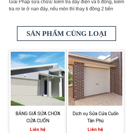
Giải Pháp sửa chữa: kiểm tra dây điện và ti đồng, kiểm
tra rơ le ở nan đáy, nếu mòn thì thay ti đồng 2 bên
SẢN PHẨM CÙNG LOẠI
BẢNG GIÁ SỬA CHỮA
Dịch vụ Sửa Cửa Cuốn
CỬA CUỐN
Tân Phú
Liên hệ
Liên hệ