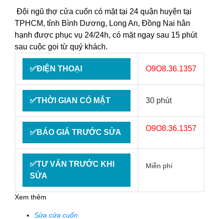
Đội ngũ thợ cửa cuốn có mặt tại 24 quận huyện tại
TPHCM, tỉnh Bình Dương, Long An, Đồng Nai hân
hạnh được phục vụ 24/24h, có mặt ngay sau 15 phút
sau cuộc gọi từ quý khách.
✅ĐIỆN THOẠI
O9O8.36.1357
✅THỜI GIAN CÓ MẶT
30 phút
O9O8.36.1357
✅BÁO GIÁ TRƯỚC SỬA
✅TƯ VẤN TRƯỚC KHI
Miễn phí
SỬA
Xem thêm
Sửa cửa cuốn