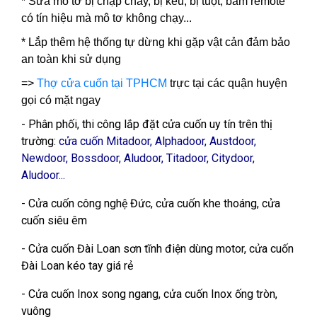
* Sửa mô tơ bị chập cháy, bị kêu, bị tuột, bấm remote
có tín hiệu mà mô tơ không chạy...
* Lắp thêm hệ thống tự dừng khi gặp vật cản đảm bảo
an toàn khi sử dụng
=>
Thợ cửa cuốn tại TPHCM
trực tại các quận huyện
gọi có mặt ngay
- Phân phối, thi công lắp đặt cửa cuốn uy tín trên thị
trường:
cửa cuốn Mitadoor, Alphadoor, Austdoor,
Newdoor, Bossdoor, Aludoor, Titadoor, Citydoor,
Aludoor...
- Cửa cuốn công nghệ Đức, cửa cuốn khe thoáng, cửa
cuốn siêu êm
- Cửa cuốn Đài Loan sơn tĩnh điện dùng motor, cửa cuốn
Đài Loan kéo tay giá rẻ
- Cửa cuốn Inox song ngang, cửa cuốn Inox ống tròn,
vuông