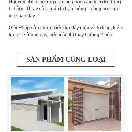
Nguyên nhân thường gặp: bộ phận cảm biến từ dừng
bị hỏng, U ray cửa cuốn bị bẩn, hỏng ti đồng hoặc rơ
le ở nan đáy
Giải Pháp sửa chữa: kiểm tra dây điện và ti đồng, kiểm
tra rơ le ở nan đáy, nếu mòn thì thay ti đồng 2 bên
SẢN PHẨM CÙNG LOẠI