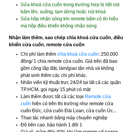
Sửa khoá cửa cuốn trong trường hợp bị liệt nút
bấm lên, xuống, tạm dừng hoặc nút khoá
Sửa hộp nhận sóng khi remote bấm có tín hiệu
mà hộp điều khiển không nhận sóng
Nhận làm thêm, sao chép chìa khoá cửa cuốn, điều
khiển cửa cuốn, remote cửa cuốn
Chi phí làm thêm
chìa khoá cửa cuốn
: 250.000
đồng/ 1 chìa remote cửa cuốn. Giá trên đã bao
gồm công lắp đặt, làm/giao tận nhà và không
phát sinh thêm các chi phí khác.
Nhân viên kỹ thuật trực 24/24 tại tất cả các quận
TP.HCM, gọi ngay 15 phút có mặt
Làm thêm được tất cả các loại
Remote cửa
cuốn
hiện có trên thị trường như remote cửa
cuốn Đức, cửa cuốn Đài Loan, cửa cuốn Úc...
Thao tác nhanh bằng máy chuyên nghiệp
Độ bền cao, bảo hành 1 đổi 1
Giá rẻ, giảm đến 40% khi làm remote số lượng