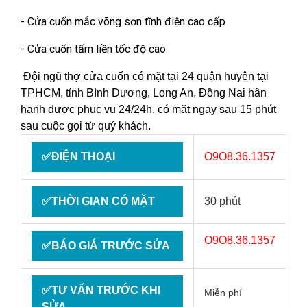
- Cửa cuốn mắc võng sơn tĩnh điện cao cấp
- Cửa cuốn tấm liền tốc độ cao
Đội ngũ thợ cửa cuốn có mặt tại 24 quận huyện tại
TPHCM, tỉnh Bình Dương, Long An, Đồng Nai hân
hạnh được phục vụ 24/24h, có mặt ngay sau 15 phút
sau cuộc gọi từ quý khách.
✅ĐIỆN THOẠI
O9O8.36.1357
✅THỜI GIAN CÓ MẶT
30 phút
O9O8.36.1357
✅BÁO GIÁ TRƯỚC SỬA
✅TƯ VẤN TRƯỚC KHI
Miễn phí
SỬA