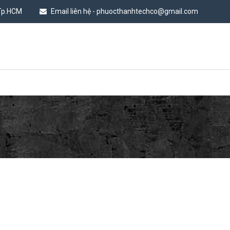
 Tp.HCM
Email liên hệ - phuocthanhtechco@gmail.com