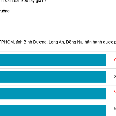
ốn Đài Loan kéo tay giá rẻ
 vuông
i TPHCM, tỉnh Bình Dương, Long An, Đồng Nai hân hạnh được p
M