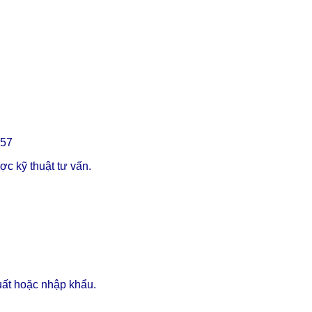
357
c kỹ thuật tư vấn.
uất hoặc nhập khẩu.