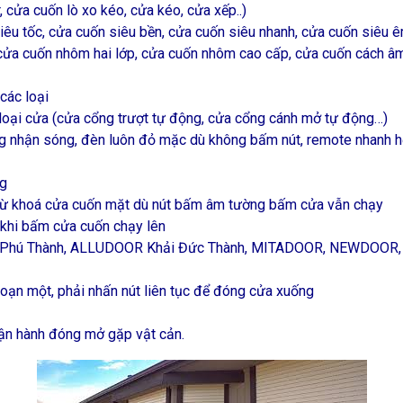
cửa cuốn lò xo kéo, cửa kéo, cửa xếp..)
u tốc, cửa cuốn siêu bền, cửa cuốn siêu nhanh, cửa cuốn siêu êm
ửa cuốn nhôm hai lớp, cửa cuốn nhôm cao cấp, cửa cuốn cách âm
các loại
loại cửa (cửa cổng trượt tự động, cửa cổng cánh mở tự động…)
ng nhận sóng, đèn luôn đỏ mặc dù không bấm nút, remote nhanh h
ng
từ khoá cửa cuốn mặt dù nút bấm âm tường bấm cửa vẫn chạy
 khi bấm cửa cuốn chạy lên
ưng Phú Thành, ALLUDOOR Khải Đức Thành, MITADOOR, NEWDO
đoạn một, phải nhấn nút liên tục để đóng cửa xuống
ận hành đóng mở gặp vật cản.