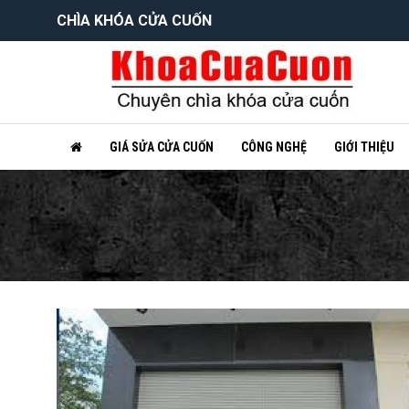
CHÌA KHÓA CỬA CUỐN
GIÁ SỬA CỬA CUỐN
CÔNG NGHỆ
GIỚI THIỆU