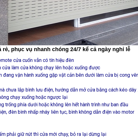
 rẻ, phục vụ nhanh chóng 24/7 kể cả ngày nghỉ lễ
mote cửa cuốn vẫn có tín hiệu đèn
an cửa làm cửa không chạy lên hoặc xuống được
n đang vận hành xuống gặp vật cản bên dưới làm cửa bị cong vênh,
mà chưa lắp bình lưu điện, hướng dẫn mở cửa bằng cách kéo dây 
hông chạy xuống hoặc ngược lại
 trống phía dưới hoặc không lên hết hành trình như ban đầu
iện, đèn bình nhấp nháy liên tục, bình không dẫn điện vào motor
 phải giữ nút thì cửa mới chạy, bỏ ra lại dừng lại