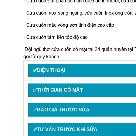
- Cửa cuốn Đài Loan sơn tĩnh điện dùng motor, cửa cu
- Cửa cuốn Inox song ngang, cửa cuốn Inox ống tròn,
- Cửa cuốn mắc võng sơn tĩnh điện cao cấp
- Cửa cuốn tấm liền tốc độ cao
Đội ngũ thợ cửa cuốn có mặt tại 24 quận huyện tạ
gọi từ quý khách.
✅ĐIỆN THOẠI
✅THỜI GIAN CÓ MẶT
✅BÁO GIÁ TRƯỚC SỬA
✅TƯ VẤN TRƯỚC KHI SỬA