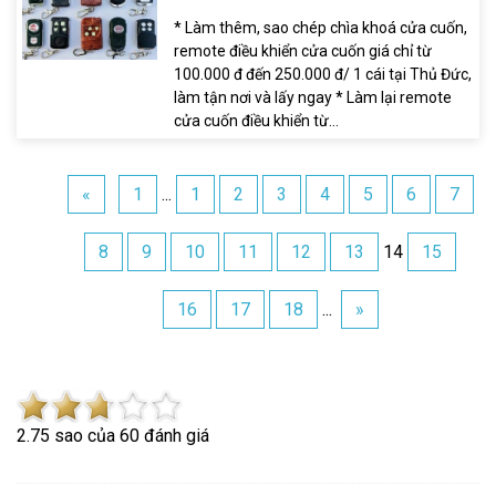
* Làm thêm, sao chép chìa khoá cửa cuốn,
remote điều khiển cửa cuốn giá chỉ từ
100.000 đ đến 250.000 đ/ 1 cái tại Thủ Đức,
làm tận nơi và lấy ngay * Làm lại remote
cửa cuốn điều khiển từ...
«
1
...
1
2
3
4
5
6
7
8
9
10
11
12
13
14
15
16
17
18
...
»
2.7
5
sao của
60
đánh giá