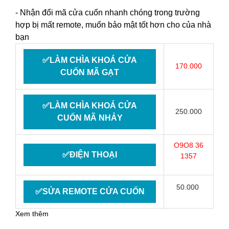
- Nhận đổi mã cửa cuốn nhanh chóng trong trường
hợp bị mất remote, muốn bảo mật tốt hơn cho của nhà
bạn
✅LÀM CHÌA KHOÁ CỬA
170.000
CUỐN MÃ GẠT
✅LÀM CHÌA KHOÁ CỬA
250.000
CUỐN MÃ NHẢY
O9O8 36
✅ĐIỆN THOẠI
1357
50.000
✅SỬA REMOTE CỬA CUỐN
Xem thêm