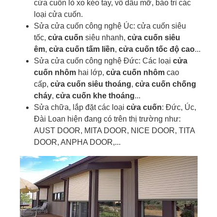
cửa cuốn lò xo kéo tay, vô dầu mỡ, bảo trì các
loại cửa cuốn.
Sửa cửa cuốn công nghệ Úc: cửa cuốn siêu
tốc,
cửa cuốn
siêu nhanh,
cửa cuốn siêu
êm
,
cửa cuốn tấm liền
,
cửa cuốn tốc độ cao
...
Sửa cửa cuốn công nghệ Đức: Các loại
cửa
cuốn nhôm
hai lớp,
cửa cuốn nhôm
cao
cấp,
cửa cuốn siêu thoáng
,
cửa cuốn chống
cháy
,
cửa cuốn khe thoáng
...
Sửa chữa, lắp đặt các loại
cửa cuốn
: Đức, Úc,
Đài Loan hiện đang có trên thị trường như:
AUST DOOR, MITA DOOR, NICE DOOR, TITA
DOOR, ANPHA DOOR,...