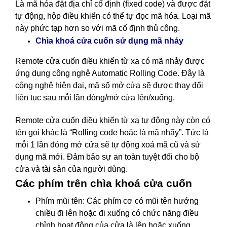
Là mã hóa đặt địa chỉ cố định (fixed code) và được đặt
tự động, hộp điều khiển có thể tự đọc mã hóa. Loại mã
này phức tạp hơn so với mã cố định thủ công.
nhảy
Chìa khoá cửa cuốn sử dụng mã
Remote cửa cuốn điều khiển từ xa có mã nhảy được
ứng dụng công nghệ Automatic Rolling Code. Đây là
công nghệ hiện đại, mã số mở cửa sẽ được thay đổi
liên tục sau mỗi lần đóng/mở cửa lên/xuống.
Remote cửa cuốn điều khiển từ xa tự động này còn có
tên gọi khác là “Rolling code hoặc là mã nhãy”. Tức là
mỗi 1 lần đóng mở cửa sẽ tự động xoá mã cũ và sử
dụng mã mới. Đảm bảo sự an toàn tuyệt đối cho bộ
cửa và tài sản của người dùng.
Các phím trên chìa khoá cửa cuốn
Phím mũi tên: Các phím cơ có mũi tên hướng
chiều đi lên hoặc đi xuống có chức năng điều
chỉnh hoạt động của cửa là lên hoặc xuống