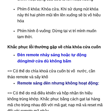
Phím ổ khóa: Khóa cửa. Khi sử dụng nút khóa
này thì hai phím mũi tên lên xuống sẽ bị vô hiệu
hóa
Phím hình ô vuông: Dừng tại vị trí mình muốn
tạm thời.
Khắc phục lỗi thường gặp về chìa khóa cửa cuốn
Đèn remote nháy sáng hoặc tự động
đóng/mở cửa dù không bấm
=> Có thể do chìa khoá cửa cuốn bị vô nước, cần
tháo remote và sấy khô
Remote sáng đèn nhưng không hoạt động:
=> Có thể do mã điều khiển và hộp nhận tín hiệu
không trùng khớp. Khắc phục bằng cách gạt lại hàng
mã cho trùng nhau đối với mã gạt; nạp mã và reset mã
đối với remote mã nhảy.