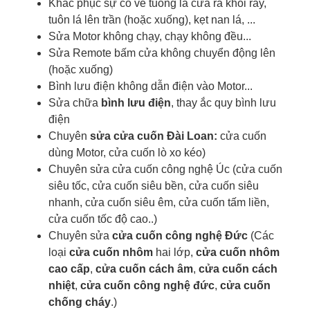
Khắc phục sự cố về tuông lá cửa ra khỏi ray,
tuôn lá lên trần (hoặc xuống), kẹt nan lá, ...
Sửa Motor không chạy, chạy không đều...
Sửa Remote bấm cửa không chuyển động lên
(hoặc xuống)
Bình lưu điện không dẫn điện vào Motor...
Sửa chữa
bình lưu điện
, thay ắc quy bình lưu
điện
Chuyên
sửa cửa cuốn Đài Loan:
cửa cuốn
dùng Motor, cửa cuốn lò xo kéo)
Chuyên sửa cửa cuốn công nghệ Úc (cửa cuốn
siêu tốc, cửa cuốn siêu bền, cửa cuốn siêu
nhanh, cửa cuốn siêu êm, cửa cuốn tấm liền,
cửa cuốn tốc độ cao..)
Chuyên sửa
cửa cuốn công nghệ Đức
(Các
loại
cửa cuốn nhôm
hai lớp,
cửa cuốn nhôm
cao cấp
,
cửa cuốn cách âm
,
cửa cuốn cách
nhiệt
,
cửa cuốn công nghệ đức
,
cửa cuốn
chống cháy
.)