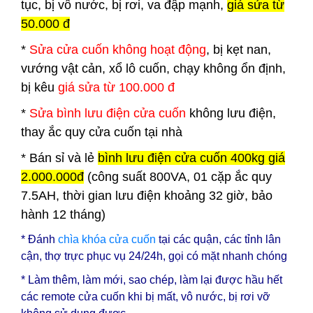
tục, bị vô nước, bị rơi, va đập mạnh,
giá sửa từ
50.000 đ
*
Sửa cửa cuốn không hoạt động
, bị kẹt nan,
vướng vật cản, xổ lô cuốn, chạy không ổn định,
bị kêu
giá sửa từ 100.000 đ
*
Sửa bình lưu điện cửa cuốn
không lưu điện,
thay ắc quy cửa cuốn tại nhà
*
Bán sỉ và lẻ
bình lưu điện cửa cuốn 400kg giá
2.000.000đ
(công suất 800VA, 01 cặp ắc quy
7.5AH, thời gian lưu điện khoảng 32 giờ, bảo
hành 12 tháng)
* Đánh
chìa
khóa cửa cuốn
tại các quận, các tỉnh lân
cận, thợ trực phục vụ 24/24h, gọi có mặt nhanh chóng
* Làm thêm, làm mới, sao chép, làm lại được hầu hết
các remote cửa cuốn khi bị mất, vô nước, bị rơi vỡ