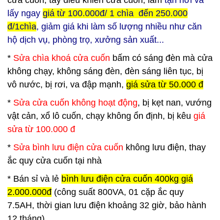
cửa cuốn, tay điều khiển cửa cuốn, làm
tận nơi và
lấy ngay
giá từ 100.000đ/ 1 chìa đến 250.000
đ/1chìa
, giảm giá khi làm số lượng nhiều như căn
hộ dịch vụ, phòng trọ, xưởng sản xuất...
*
Sửa chìa khoá cửa cuốn
bấm có sáng đèn mà cửa
không chạy, không sáng đèn, đèn sáng liên tục, bị
vô nước, bị rơi, va đập mạnh,
giá sửa từ 50.000 đ
*
Sửa cửa cuốn không hoạt động
, bị kẹt nan, vướng
vật cản, xổ lô cuốn, chạy không ổn định, bị kêu
giá
sửa từ 100.000 đ
*
Sửa bình lưu điện cửa cuốn
không lưu điện, thay
ắc quy cửa cuốn tại nhà
*
Bán sỉ và lẻ
bình lưu điện cửa cuốn 400kg giá
2.000.000đ
(công suất 800VA, 01 cặp ắc quy
7.5AH, thời gian lưu điện khoảng 32 giờ, bảo hành
12 tháng)