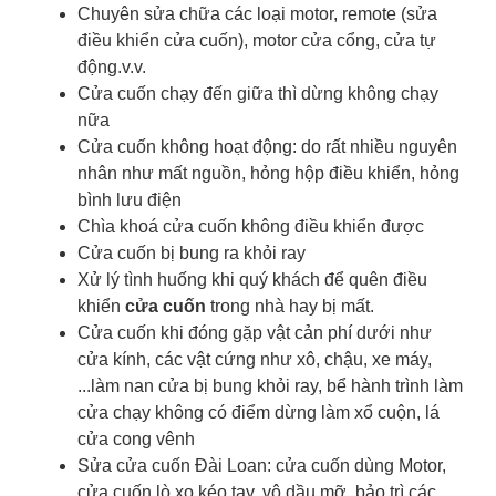
Chuyên sửa chữa các loại motor, remote (sửa
điều khiển cửa cuốn), motor cửa cổng, cửa tự
động.v.v.
Cửa cuốn chạy đến giữa thì dừng không chạy
nữa
Cửa cuốn không hoạt động: do rất nhiều nguyên
nhân như mất nguồn, hỏng hộp điều khiển, hỏng
bình lưu điện
Chìa khoá cửa cuốn
không điều khiển được
Cửa cuốn bị bung ra khỏi ray
Xử lý tình huống khi quý khách để quên điều
khiển
cửa cuốn
trong nhà hay bị mất.
Cửa cuốn khi đóng gặp vật cản phí dưới như
cửa kính, các vật cứng như xô, chậu, xe máy,
...làm nan cửa bị bung khỏi ray, bể hành trình làm
cửa chạy không có điểm dừng làm xổ cuộn, lá
cửa cong vênh
Sửa cửa cuốn Đài Loan: cửa cuốn dùng Motor,
cửa cuốn lò xo kéo tay, vô dầu mỡ, bảo trì các