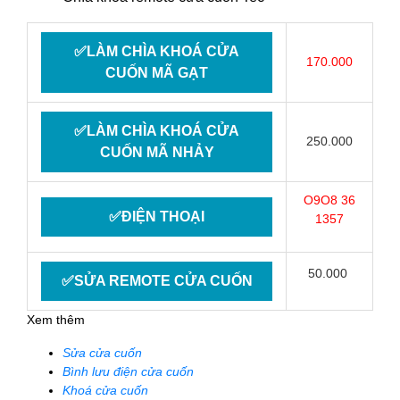
✅LÀM CHÌA KHOÁ CỬA
170.000
CUỐN MÃ GẠT
✅LÀM CHÌA KHOÁ CỬA
250.000
CUỐN MÃ NHẢY
O9O8 36
✅ĐIỆN THOẠI
1357
50.000
✅SỬA REMOTE CỬA CUỐN
Xem thêm
Sửa cửa cuốn
Bình lưu điện cửa cuốn
Khoá cửa cuốn