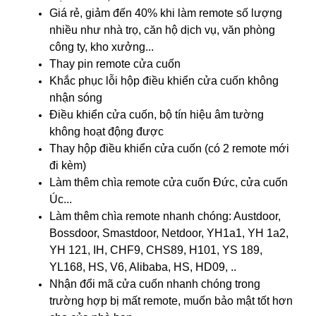
Giá rẻ, giảm đến 40% khi làm remote số lượng
nhiều như nhà trọ, căn hộ dịch vụ, văn phòng
công ty, kho xưởng...
Thay pin remote cửa cuốn
Khắc phục lỗi hộp điều khiển cửa cuốn không
nhận sóng
Điều khiển cửa cuốn, bộ tín hiệu âm tường
không hoạt động được
Thay hộp điều khiển cửa cuốn
(có 2 remote mới
đi kèm)
Làm thêm chìa remote cửa cuốn Đức, cửa cuốn
Úc...
Làm thêm chìa remote nhanh chóng: Austdoor,
Bossdoor, Smastdoor, Netdoor, YH1a1, YH 1a2,
YH 121, IH, CHF9, CHS89, H101, YS 189,
YL168, HS, V6, Alibaba, HS, HD09, ..
Nhận đổi mã cửa cuốn nhanh chóng trong
trường hợp bị mất remote, muốn bảo mật tốt hơn