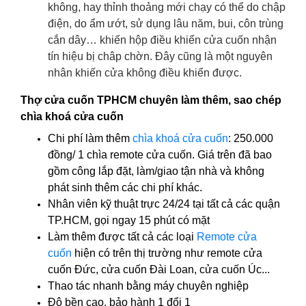
không, hay thỉnh thoảng mới chạy có thể do chập
điện, do ẩm ướt, sử dụng lâu năm, bui, côn trùng
cắn dây… khiến hộp điều khiển cửa cuốn nhận
tín hiệu bị châp chờn. Đây cũng là một nguyên
nhân khiến cửa không điều khiển được.
Thợ cửa cuốn TPHCM chuyên làm thêm, sao chép
chìa khoá cửa cuốn
Chi phí làm thêm
chìa khoá cửa cuốn
: 250.000
đồng/ 1 chìa remote cửa cuốn. Giá trên đã bao
gồm công lắp đặt, làm/giao tận nhà và không
phát sinh thêm các chi phí khác.
Nhân viên kỹ thuật trực 24/24 tại tất cả các quận
TP.HCM, gọi ngay 15 phút có mặt
Làm thêm được tất cả các loại
Remote cửa
cuốn
hiện có trên thị trường như remote cửa
cuốn Đức, cửa cuốn Đài Loan, cửa cuốn Úc...
Thao tác nhanh bằng máy chuyên nghiệp
Độ bền cao, bảo hành 1 đổi 1