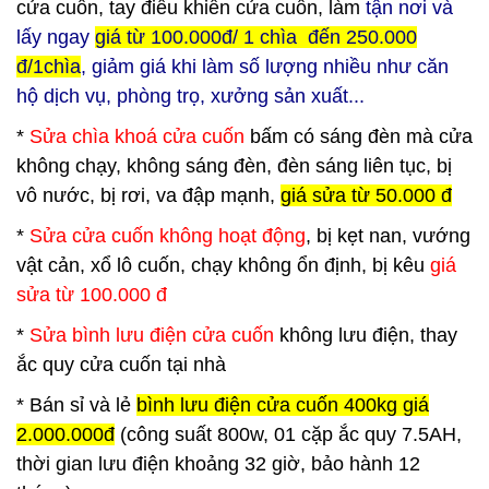
cửa cuốn, tay điều khiển cửa cuốn, làm
tận nơi và
lấy ngay
giá từ 100.000đ/ 1 chìa đến 250.000
đ/1chìa
, giảm giá khi làm số lượng nhiều như căn
hộ dịch vụ, phòng trọ, xưởng sản xuất...
*
Sửa chìa khoá cửa cuốn
bấm có sáng đèn mà cửa
không chạy, không sáng đèn, đèn sáng liên tục, bị
vô nước, bị rơi, va đập mạnh,
giá sửa từ 50.000 đ
*
Sửa cửa cuốn không hoạt động
, bị kẹt nan, vướng
vật cản, xổ lô cuốn, chạy không ổn định, bị kêu
giá
sửa từ 100.000 đ
*
Sửa bình lưu điện cửa cuốn
không lưu điện, thay
ắc quy cửa cuốn tại nhà
*
Bán sỉ và lẻ
bình lưu điện cửa cuốn 400kg giá
2.000.000đ
(công suất 800w, 01 cặp ắc quy 7.5AH,
thời gian lưu điện khoảng 32 giờ, bảo hành 12