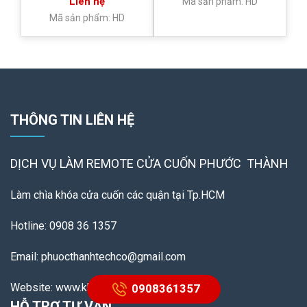
Liên hệ
Mã sản phẩm: HD
Mã sản phẩm: HD
THÔNG TIN LIÊN HỆ
DỊCH VỤ LÀM REMOTE
CỬA CUỐN PHƯỚC THÀNH
Làm chìa khóa cửa cuốn các quận tại Tp.HCM
Hotline: 0908 36 1357
Email: phuocthanhtechco@gmail.com
Website: www.khoacuacuon.net
0908361357
HỖ TRỢ TƯ VẤN