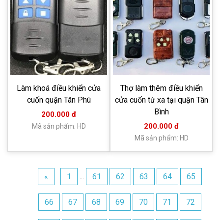
Làm khoá điều khiển cửa
Thợ làm thêm điều khiển
cuốn quận Tân Phú
cửa cuốn từ xa tại quận Tân
Bình
200.000 đ
200.000 đ
Mã sản phẩm: HD
Mã sản phẩm: HD
«
1
...
61
62
63
64
65
66
67
68
69
70
71
72