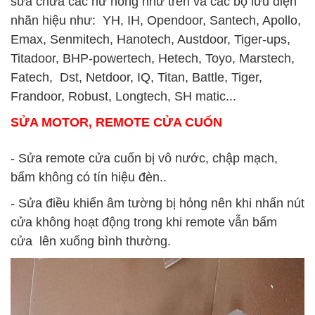
sửa chữa các hư hỏng như trên và các bộ lưu điện
nhãn hiệu như: YH, IH, Opendoor, Santech, Apollo,
Emax, Senmitech, Hanotech, Austdoor, Tiger-ups,
Titadoor, BHP-powertech, Hetech, Toyo, Marstech,
Fatech, Dst, Netdoor, IQ, Titan, Battle, Tiger,
Frandoor, Robust, Longtech, SH matic...
SỬA MOTOR, REMOTE CỬA CUỐN
- Sửa remote cửa cuốn bị vô nước, chập mạch,
bấm không có tín hiệu đèn..
- Sửa điều khiển âm tường bị hỏng nên khi nhấn nút
cửa không hoạt động trong khi remote vẫn bấm
cửa lên xuống bình thường.