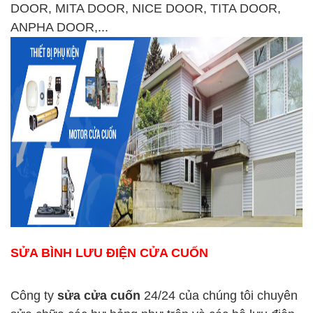
DOOR, MITA DOOR, NICE DOOR, TITA DOOR,
ANPHA DOOR,...
SỬA BÌNH LƯU ĐIỆN CỬA CUỐN
Công ty
sửa cửa cuốn
24/24 của chúng tôi chuyên