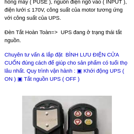
hông máy ( PUSE ), nguồn điện ngõ vào ( INPUT ),
điện lưới ≤ 170V, công suất của motor tương ứng
với công suất của UPS.
Đèn Tắt Hoàn Toàn=> UPS đang ở trạng thái tắt
nguồn.
Chuyên tư vấn & lắp đặt BÌNH LƯU ĐIỆN CỬA
CUỐN đúng cách để giúp cho sản phẩm có tuổi thọ
lâu nhất. Quy trình vận hành : ▣ Khới động UPS (
ON ) ▣ Tắt nguồn UPS ( OFF )