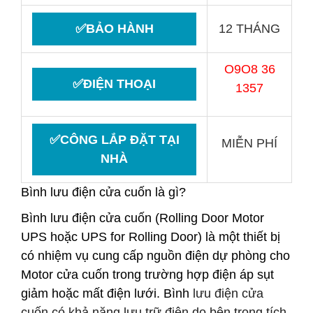
✅BẢO HÀNH
12 THÁNG
O9O8 36
✅ĐIỆN THOẠI
1357
✅CÔNG LẮP ĐẶT TẠI
MIỄN PHÍ
NHÀ
Bình lưu điện cửa cuốn là gì?
Bình lưu điện cửa cuốn
(Rolling Door Motor
UPS hoặc UPS for Rolling Door) là một thiết bị
có nhiệm vụ cung cấp nguồn điện dự phòng cho
Motor cửa cuốn trong trường hợp điện áp sụt
giảm hoặc mất điện lưới.
Bình
lưu điện cửa
cuốn
có khả năng lưu trữ điện do bên trong tích