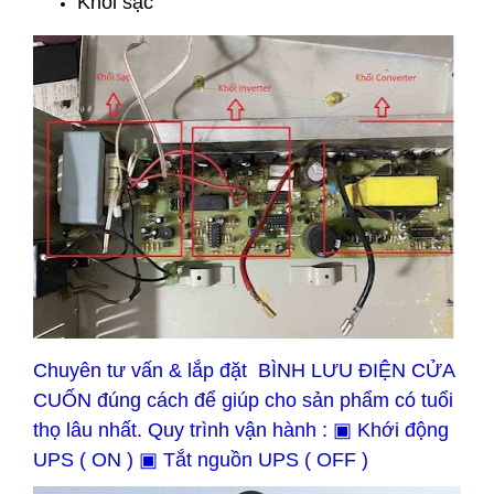
Khối sạc
Chuyên tư vấn & lắp đặt BÌNH LƯU ĐIỆN CỬA
CUỐN đúng cách để giúp cho sản phẩm có tuổi
thọ lâu nhất. Quy trình vận hành : ▣ Khới động
UPS ( ON ) ▣ Tắt nguồn UPS ( OFF )