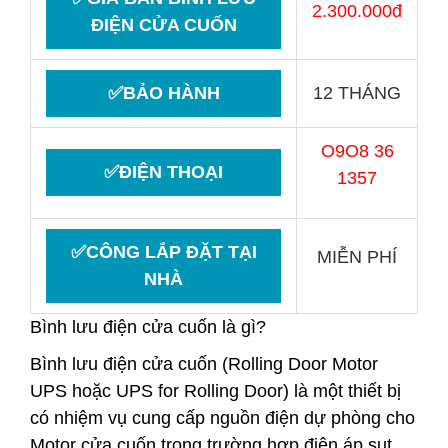
2.300.000đ
ĐIỆN CỬA CUỐN
✅BẢO HÀNH
12 THÁNG
O9O8 36
✅ĐIỆN THOẠI
1357
✅CÔNG LẮP ĐẶT TẠI
MIỄN PHÍ
NHÀ
Bình lưu điện cửa cuốn là gì?
Bình lưu điện cửa cuốn
(Rolling Door Motor
UPS hoặc UPS for Rolling Door) là một thiết bị
có nhiệm vụ cung cấp nguồn điện dự phòng cho
Motor cửa cuốn trong trường hợp điện áp sụt