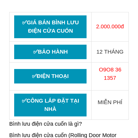
✅GIÁ BÁN BÌNH LƯU
2.000.000đ
ĐIỆN CỬA CUỐN
✅BẢO HÀNH
12 THÁNG
O9O8 36
✅ĐIỆN THOẠI
1357
✅CÔNG LẮP ĐẶT TẠI
MIỄN PHÍ
NHÀ
Bình lưu điện cửa cuốn là gì?
Bình lưu điện cửa cuốn
(Rolling Door Motor