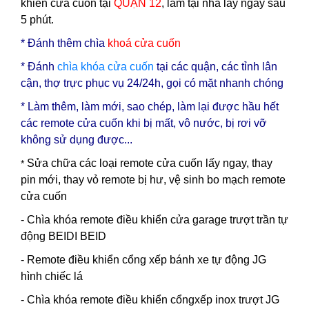
khiển cửa cuốn tại
QUẬN 12
, làm tại nhà lấy ngay sau
5 phút.
* Đ
ánh thêm chìa
khoá cửa cuốn
* Đánh
chìa
khóa cửa cuốn
tại các quận, các tỉnh lân
cận, thợ trực phục vụ 24/24h, gọi có mặt nhanh chóng
* Làm thêm, làm mới, sao chép, làm lại được hầu hết
các remote cửa cuốn khi bị mất, vô nước, bị rơi vỡ
không sử dụng được...
Sửa chữa các loại remote cửa cuốn lấy ngay, thay
*
pin mới, thay vỏ remote bị hư, vệ sinh bo mạch remote
cửa cuốn
- Chìa khóa remote điều khiển cửa garage trượt trần tự
động BEIDI BEID
- Remote điều khiển cổng xếp bánh xe tự động JG
hình chiếc lá
- Chìa khóa remote điều khiển cổngxếp inox trượt JG