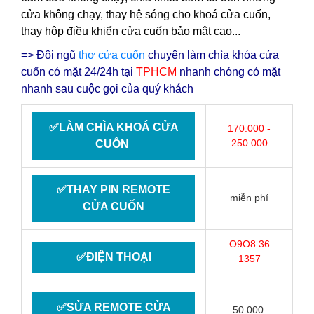
cửa không chạy, thay hệ sóng cho khoá cửa cuốn,
thay hộp điều khiển cửa cuốn bảo mật cao...
=> Đội ngũ
thợ cửa cuốn
chuyên làm chìa khóa cửa
cuốn có mặt 24/24h tại
TPHCM
nhanh chóng có mặt
nhanh sau cuộc gọi của quý khách
✅LÀM CHÌA KHOÁ CỬA
170.000 -
250.000
CUỐN
✅THAY PIN REMOTE
miễn phí
CỬA CUỐN
O9O8 36
✅ĐIỆN THOẠI
1357
✅SỬA REMOTE CỬA
50.000