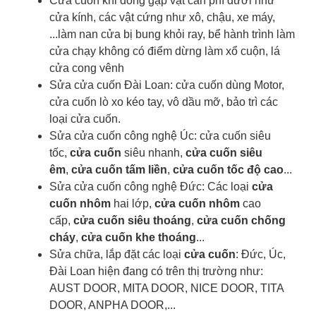
Cửa cuốn khi đóng gặp vật cản phí dưới như
cửa kính, các vật cứng như xô, chậu, xe máy,
...làm nan cửa bị bung khỏi ray, bể hành trình làm
cửa chạy không có điểm dừng làm xổ cuộn, lá
cửa cong vênh
Sửa cửa cuốn Đài Loan: cửa cuốn dùng Motor,
cửa cuốn lò xo kéo tay, vô dầu mỡ, bảo trì các
loại cửa cuốn.
Sửa cửa cuốn công nghệ Úc: cửa cuốn siêu
tốc,
cửa cuốn
siêu nhanh,
cửa cuốn siêu
êm
,
cửa cuốn tấm liền
,
cửa cuốn tốc độ cao
...
Sửa cửa cuốn công nghệ Đức: Các loại
cửa
cuốn nhôm
hai lớp,
cửa cuốn nhôm
cao
cấp,
cửa cuốn siêu thoáng
,
cửa cuốn chống
cháy
,
cửa cuốn khe thoáng
...
Sửa chữa, lắp đặt các loại
cửa cuốn
: Đức, Úc,
Đài Loan hiện đang có trên thị trường như:
AUST DOOR, MITA DOOR, NICE DOOR, TITA
DOOR, ANPHA DOOR,...