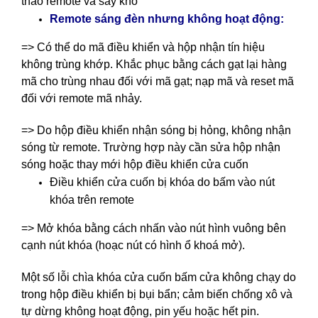
tháo remote và sấy khô
Remote sáng đèn nhưng không hoạt động:
=> Có thể do mã điều khiển và hộp nhận tín hiệu
không trùng khớp. Khắc phục bằng cách gạt lại hàng
mã cho trùng nhau đối với mã gạt; nạp mã và reset mã
đối với remote mã nhảy.
=> Do hộp điều khiển nhận sóng bị hỏng, không nhận
sóng từ remote. Trường hợp này cần sửa hộp nhận
sóng hoặc thay mới hộp điều khiển cửa cuốn
Điều khiển cửa cuốn bị khóa do bấm vào nút
khóa trên remote
=> Mở khóa bằng cách nhấn vào nút hình vuông bên
cạnh nút khóa (hoạc nút có hình ổ khoá mở).
Một số lỗi chìa khóa cửa cuốn bấm cửa không chạy do
trong hộp điều khiển bị bụi bẩn; cảm biến chống xô và
tự dừng không hoạt động, pin yếu hoặc hết pin.