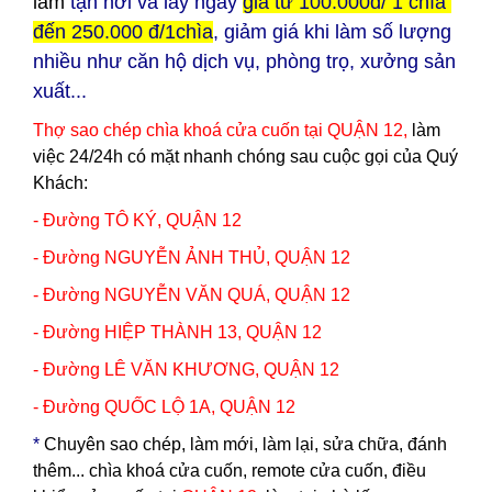
làm
tận nơi và lấy ngay
giá từ 100.000đ/ 1 chìa
đến 250.000 đ/1chìa
, giảm giá khi làm số lượng
nhiều như căn hộ dịch vụ, phòng trọ, xưởng sản
xuất...
Thợ sao chép chìa khoá cửa cuốn tại
Q
UẬN 12
,
làm
việc 24/24h có mặt nhanh chóng sau cuộc gọi của Quý
Khách:
- Đường TÔ KÝ,
QUẬN 12
- Đường NGUYỄN ẢNH THỦ,
QUẬN 12
- Đường NGUYỄN VĂN QUÁ,
QUẬN 12
- Đường HIỆP THÀNH 13,
QUẬN 12
- Đường LÊ VĂN KHƯƠNG,
QUẬN 12
- Đường QUỐC LỘ 1A,
QUẬN 12
*
Chuyên sao chép, làm mới, làm lại, sửa chữa, đánh
thêm... chìa khoá cửa cuốn, remote cửa cuốn, điều