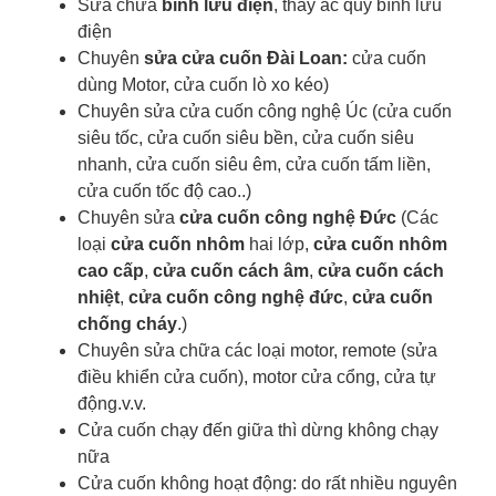
Sửa chữa
bình lưu điện
, thay ắc quy bình lưu
điện
Chuyên
sửa cửa cuốn Đài Loan:
cửa cuốn
dùng Motor, cửa cuốn lò xo kéo)
Chuyên sửa cửa cuốn công nghệ Úc (cửa cuốn
siêu tốc, cửa cuốn siêu bền, cửa cuốn siêu
nhanh, cửa cuốn siêu êm, cửa cuốn tấm liền,
cửa cuốn tốc độ cao..)
Chuyên sửa
cửa cuốn công nghệ Đức
(Các
loại
cửa cuốn nhôm
hai lớp,
cửa cuốn nhôm
cao cấp
,
cửa cuốn cách âm
,
cửa cuốn cách
nhiệt
,
cửa cuốn công nghệ đức
,
cửa cuốn
chống cháy
.)
Chuyên sửa chữa các loại motor, remote (sửa
điều khiển cửa cuốn), motor cửa cổng, cửa tự
động.v.v.
Cửa cuốn chạy đến giữa thì dừng không chạy
nữa
Cửa cuốn không hoạt động: do rất nhiều nguyên