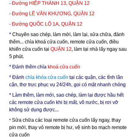
- Đường HIỆP THÀNH 13,
QUẬN 12
- Đường LÊ VĂN KHƯƠNG,
QUẬN 12
- Đường QUỐC LỘ 1A,
QUẬN 12
*
Chuyên sao chép, làm mới, làm lại, sửa chữa, đánh
thêm... chìa khoá cửa cuốn, remote cửa cuốn, điều
khiển cửa cuốn tại
QUẬN 12
, làm tại nhà lấy ngay sau
5 phút.
* Đ
ánh thêm chìa
khoá cửa cuốn
* Đánh
chìa
khóa cửa cuốn
tại các quận, các tỉnh lân
cận, thợ trực phục vụ 24/24h, gọi có mặt nhanh chóng
* Làm thêm, làm mới, sao chép, làm lại được hầu hết
các remote cửa cuốn khi bị mất, vô nước, bị rơi vỡ
không sử dụng được...
Sửa chữa các loại remote cửa cuốn lấy ngay, thay
*
pin mới, thay vỏ remote bị hư, vệ sinh bo mạch remote
cửa cuốn