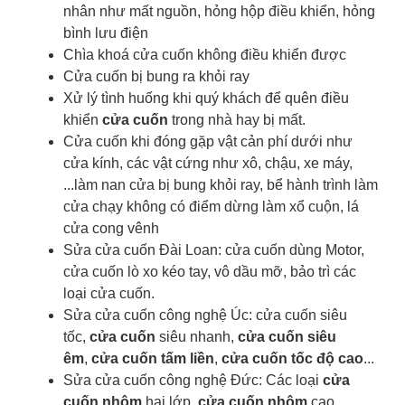
nhân như mất nguồn, hỏng hộp điều khiển, hỏng
bình lưu điện
Chìa khoá cửa cuốn
không điều khiển được
Cửa cuốn bị bung ra khỏi ray
Xử lý tình huống khi quý khách để quên điều
khiển
cửa cuốn
trong nhà hay bị mất.
Cửa cuốn khi đóng gặp vật cản phí dưới như
cửa kính, các vật cứng như xô, chậu, xe máy,
...làm nan cửa bị bung khỏi ray, bể hành trình làm
cửa chạy không có điểm dừng làm xổ cuộn, lá
cửa cong vênh
Sửa cửa cuốn Đài Loan: cửa cuốn dùng Motor,
cửa cuốn lò xo kéo tay, vô dầu mỡ, bảo trì các
loại cửa cuốn.
Sửa cửa cuốn công nghệ Úc: cửa cuốn siêu
tốc,
cửa cuốn
siêu nhanh,
cửa cuốn siêu
êm
,
cửa cuốn tấm liền
,
cửa cuốn tốc độ cao
...
Sửa cửa cuốn công nghệ Đức: Các loại
cửa
cuốn nhôm
hai lớp,
cửa cuốn nhôm
cao