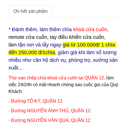
Chi tiết sản phẩm
* Đ
ánh thêm, làm thêm chìa
khoá cửa cuốn
,
remote cửa cuốn, tay điều khiển cửa cuốn,
làm
tận nơi và lấy ngay
giá từ 100.000đ/ 1 chìa
đến 250.000 đ/1chìa
, giảm giá khi làm số lượng
nhiều như căn hộ dịch vụ, phòng trọ, xưởng sản
xuất...
Thợ sao chép chìa khoá cửa cuốn tại
Q
UẬN 12
,
làm
việc 24/24h có mặt nhanh chóng sau cuộc gọi của Quý
Khách:
- Đường TÔ KÝ,
QUẬN 12
- Đường NGUYỄN ẢNH THỦ,
QUẬN 12
- Đường NGUYỄN VĂN QUÁ,
QUẬN 12