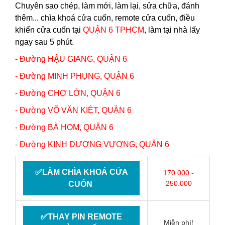
Chuyên sao chép, làm mới, làm lại, sửa chữa, đánh
thêm... chìa khoá cửa cuốn, remote cửa cuốn, điều
khiển cửa cuốn tại
QUẬN 6
TPHCM
, làm tại nhà lấy
ngay sau 5 phút.
- Đường HẬU GIANG,
QUẬN 6
- Đường MINH PHỤNG,
QUẬN 6
- Đường CHỢ LỚN,
QUẬN 6
- Đường VÕ VĂN KIỆT,
QUẬN 6
- Đường BÀ HOM,
QUẬN 6
- Đường KINH DƯƠNG VƯƠNG,
QUẬN 6
✅LÀM CHÌA KHOÁ CỬA
170.000 -
250.000
CUỐN
✅THAY PIN REMOTE
Miễn phí!