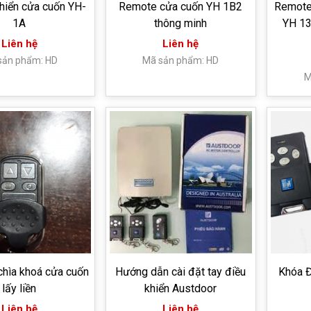
hiển cửa cuốn YH-
Remote cửa cuốn YH 1B2
Remote 
1A
thông minh
YH 13
Liên hệ
Liên hệ
sản phẩm: HD
Mã sản phẩm: HD
M
chìa khoá cửa cuốn
Hướng dẫn cài đặt tay điều
Khóa Đ
lấy liền
khiển Austdoor
Liên hệ
Liên hệ