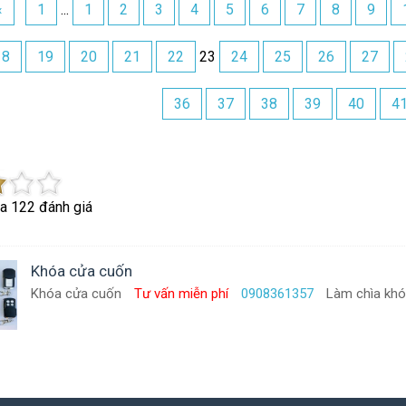
«
1
...
1
2
3
4
5
6
7
8
9
18
19
20
21
22
23
24
25
26
27
36
37
38
39
40
4
ủa
122
đánh giá
Khóa cửa cuốn
Khóa cửa cuốn
Tư vấn miễn phí
0908361357
Làm chìa khó