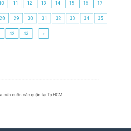
10
11
12
13
14
15
16
17
28
29
30
31
32
33
34
35
1
42
43
...
»
a cửa cuốn các quận tại Tp.HCM