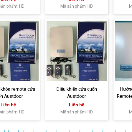
sản phẩm: HD
Mã sản phẩm: HD
M
 khóa remote cửa
Điều khiển cửa cuốn
Hướng
ốn Austdoor
Austdoor
Remote
Liên hệ
Liên hệ
sản phẩm: HD
Mã sản phẩm: HD
M