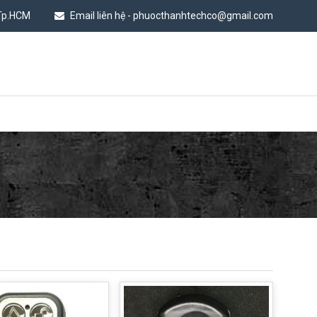
 Tp.HCM
Email liên hệ - phuocthanhtechco@gmail.com