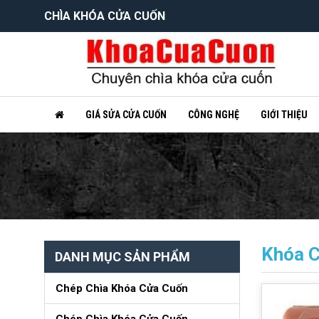
CHÌA KHÓA CỬA CUỐN
GIÁ SỬA CỬA CUỐN
CÔNG NGHỆ
GIỚI THIỆU
Khóa 
DANH MỤC SẢN PHẨM
Chép Chìa Khóa Cửa Cuốn