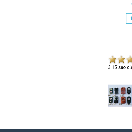
3.1
5
sao c