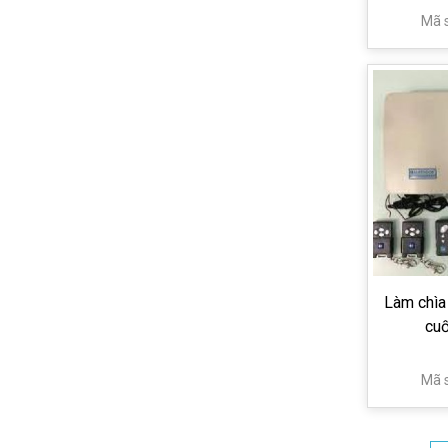
Mã 
Làm chìa
cu
Mã 