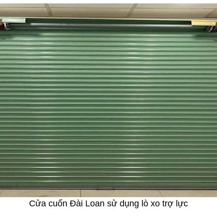
Cửa cuốn Đài Loan sử dụng lò xo trợ lực