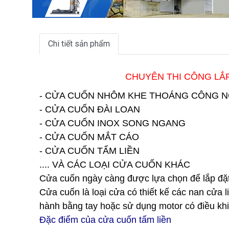
Chi tiết sản phẩm
CHUYÊN THI CÔNG LẮP
- CỬA CUỐN NHÔM KHE THOÁNG CÔNG 
- CỬA CUỐN ĐÀI LOAN
- CỬA CUỐN INOX SONG NGANG
- CỬA CUỐN MẮT CÁO
- CỬA CUỐN TẤM LIỀN
.... VÀ CÁC LOẠI CỬA CUỐN KHÁC
Cửa cuốn ngày càng được lựa chọn để lắp đặt 
Cửa cuốn
là loại cửa có thiết kế các nan cửa
hành bằng tay hoặc sử dụng motor có điều khiển
Đặc điểm của cửa cuốn tấm liền