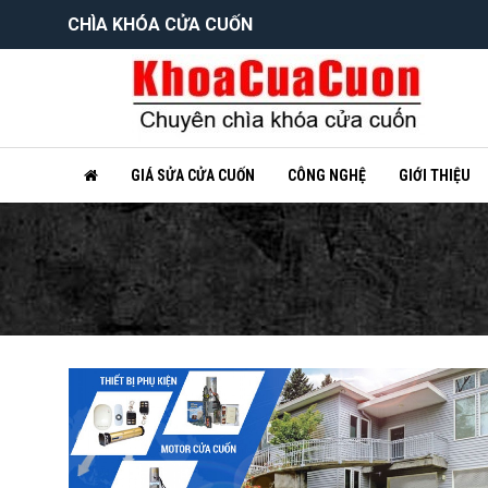
CHÌA KHÓA CỬA CUỐN
GIÁ SỬA CỬA CUỐN
CÔNG NGHỆ
GIỚI THIỆU