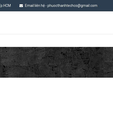
 Tp.HCM
Email liên hệ - phuocthanhtechco@gmail.com