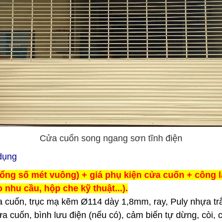
Cửa cuốn song ngang sơn tĩnh điện
 dụng
tổng số mét vuông) + giá phụ kiện cửa cuốn + công l
nhu cầu, hộp che kỹ thuật...).
 cuốn, trục mạ kẽm Ø114 dày 1,8mm, ray, Puly nhựa t
 cuốn, bình lưu điện (nếu có), cảm biến tự dừng, còi, 