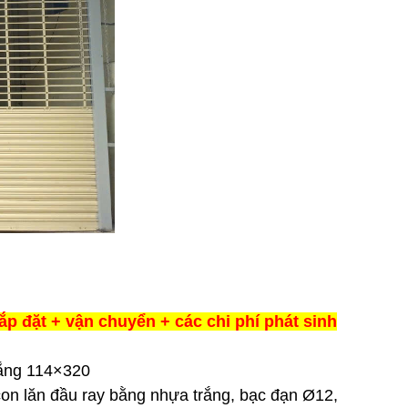
ắp đặt + vận chuyển + các chi phí phát sinh
rắng 114×320
con lăn đầu ray bằng nhựa trắng, bạc đạn Ø12,