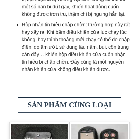
một số nan bị đứt gãy, khiến hoạt động cuốn
không được trơn tru, thậm chí bị ngưng hẳn lại.
Hộp nhận tín hiệu chập chờn
: trường hợp này rất
hay xãy ra. Khi bấm điều khiển cửa lúc chạy lúc
không, hay thỉnh thoảng mới chạy có thể do chập
điện, do ẩm ướt, sử dụng lâu năm, bui, côn trùng
cắn dây… khiến hộp điều khiển cửa cuốn nhận
tín hiệu bị châp chờn. Đây cũng là một nguyên
nhân khiến cửa không điều khiển được.
SẢN PHẨM CÙNG LOẠI