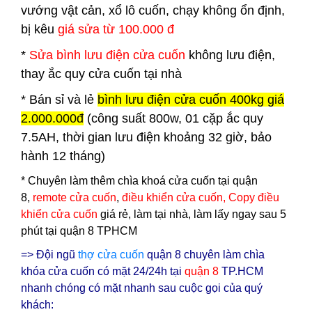
vướng vật cản, xổ lô cuốn, chạy không ổn định,
bị kêu
giá sửa từ 100.000 đ
*
Sửa bình lưu điện cửa cuốn
không lưu điện,
thay ắc quy cửa cuốn tại nhà
*
Bán sỉ và lẻ
bình lưu điện cửa cuốn 400kg giá
2.000.000đ
(công suất 800w, 01 cặp ắc quy
7.5AH, thời gian lưu điện khoảng 32 giờ, bảo
hành 12 tháng)
* Chuyên làm thêm
chìa khoá cửa cuốn tại quận
8
,
remote cửa cuốn
,
điều khiển cửa cuốn, Copy điều
khiển cửa cuốn
giá rẻ, làm tại nhà, làm lấy ngay sau 5
phút tại quận 8 TPHCM
=> Đội ngũ
thợ cửa cuốn
quận 8 chuyên làm chìa
khóa cửa cuốn có mặt 24/24h tại
q
uận 8
TP.HCM
nhanh chóng có mặt nhanh sau cuộc gọi của quý
khách: