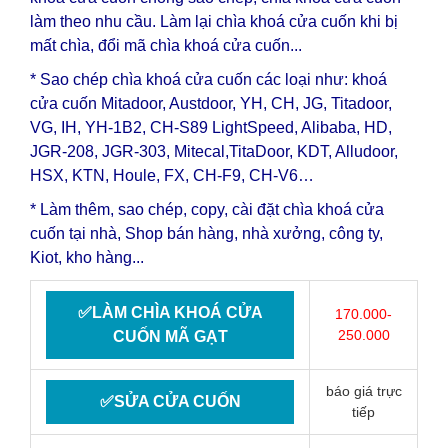
làm theo nhu cầu. Làm lại
chìa khoá cửa cuốn
khi bị
mất chìa, đổi mã
chìa khoá cửa cuốn
...
* Sao chép chìa khoá cửa cuốn các loại như: khoá
cửa cuốn Mitadoor, Austdoor, YH, CH, JG, Titadoor,
VG, IH, YH-1B2, CH-S89 LightSpeed, Alibaba, HD,
JGR-208, JGR-303, Mitecal,TitaDoor, KDT, Alludoor,
HSX, KTN, Houle, FX, CH-F9, CH-V6…
* Làm thêm, sao chép, copy, cài đặt chìa khoá cửa
cuốn tại nhà, Shop bán hàng, nhà xưởng, công ty,
Kiot, kho hàng...
✅LÀM CHÌA KHOÁ CỬA
170.000-
250.000
CUỐN MÃ GẠT
báo giá trực
✅SỬA CỬA CUỐN
tiếp