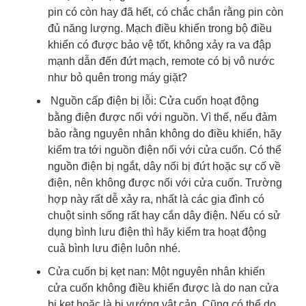
pin có còn hay đã hết, có chắc chắn rằng pin còn
đủ năng lượng. Mạch điều khiển trong bộ điều
khiển có được bảo vệ tốt, không xảy ra va đập
mạnh dẫn đến đứt mạch, remote có bị vô nước
như bỏ quên trong máy giặt?
Nguồn cấp điện bị lỗi
: Cửa cuốn hoạt động
bằng điện được nối với nguồn. Vì thế, nếu đảm
bảo rằng nguyên nhân không do điều khiển, hãy
kiểm tra tới nguồn điện nối với cửa cuốn. Có thể
nguồn điện bị ngắt, dây nối bị đứt hoặc sự cố về
điện, nên không được nối với cửa cuốn. Trường
hợp này rất dễ xảy ra, nhất là các gia đình có
chuột sinh sống rất hay cắn dây điện. Nếu có sử
dụng bình lưu điện thì hãy kiểm tra hoạt động
cuả bình lưu điện luôn nhé.
Cửa cuốn bị kẹt nan
: Một nguyên nhân khiến
cửa cuốn không điều khiển được là do nan cửa
bị kẹt hoặc là bị vướng vật cản. Cũng có thể do