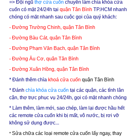
=> Đội ngũ
thợ cửa cuốn
chuyên làm chìa khóa cửa
cuốn có mặt 24/24h tại
q
uận Tân Bình
TP.HCM nhanh
chóng có mặt nhanh sau cuộc gọi của quý khách:
- Đường Trường Chinh, quận Tân Bình
-
Đường Bàu Cát, quận Tân Bình
-
Đường Phạm Văn Bạch, quận Tân Bình
-
Đường Âu Cơ, quận Tân Bình
-
Đường Xuân Hồng, quận Tân Bình
* Đ
ánh thêm chìa
khoá cửa cuốn
quận Tân Bình
* Đánh
chìa
khóa cửa cuốn
tại các quận, các tỉnh lân
cận, thợ trực phục vụ 24/24h, gọi có mặt nhanh chóng
* Làm thêm, làm mới, sao chép, làm lại được hầu hết
các remote cửa cuốn khi bị mất, vô nước, bị rơi vỡ
không sử dụng được...
Sửa chữa các loại remote cửa cuốn lấy ngay, thay
*