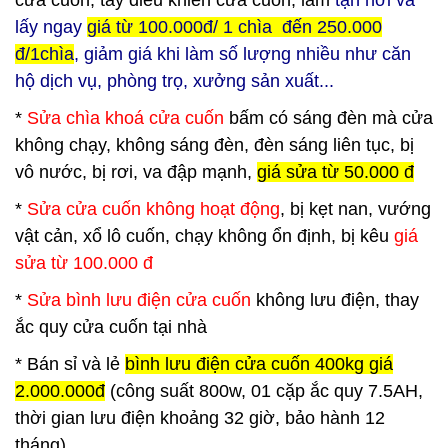
cửa cuốn, tay điều khiển cửa cuốn, làm
tận nơi và
lấy ngay
giá từ 100.000đ/ 1 chìa đến 250.000
đ/1chìa
, giảm giá khi làm số lượng nhiều như căn
hộ dịch vụ, phòng trọ, xưởng sản xuất...
*
Sửa chìa khoá cửa cuốn
bấm có sáng đèn mà cửa
không chạy, không sáng đèn, đèn sáng liên tục, bị
vô nước, bị rơi, va đập mạnh,
giá sửa từ 50.000 đ
*
Sửa cửa cuốn không hoạt động
, bị kẹt nan, vướng
vật cản, xổ lô cuốn, chạy không ổn định, bị kêu
giá
sửa từ 100.000 đ
*
Sửa bình lưu điện cửa cuốn
không lưu điện, thay
ắc quy cửa cuốn tại nhà
*
Bán sỉ và lẻ
bình lưu điện cửa cuốn 400kg giá
2.000.000đ
(công suất 800w, 01 cặp ắc quy 7.5AH,
thời gian lưu điện khoảng 32 giờ, bảo hành 12
tháng)