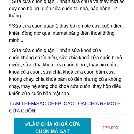
*
Sửa cửa cuốn quận 1
nhận sửa chữa và thay mới ắc
quy cho bộ lưu điện cửa cuốn tại nhà, bảo hành 12
tháng
*
Sửa cửa cuốn quận 1 thay bộ
remote cửa cuốn điều
khiển đóng mở qua internet bằng điện thoại thông
minh...
*
Sửa cửa cuốn quận 1
nhận
sửa khoá cửa
cuốn
không có tín hiệu,
sửa chìa khoá cửa cuốn
bị vô
nước, sửa chìa khoá cửa cuốn bị rơi, thay pin chìa
khoá cửa cuốn, sửa chìa khoá cửa cuốn bấm cửa
không chạy, chìa khoá bấm có đèn nhưng cửa không
chạy, thay hệ sóng cho khoá cửa cuốn, thay hộp điều
khiển cửa cuốn bảo mật cao...
LÀM THÊM/SAO CHÉP CÁC LOẠI CHÌA REMOTE
CỬA CUỐN
✅LÀM CHÌA KHOÁ CỬA
170.000
CUỐN MÃ GẠT