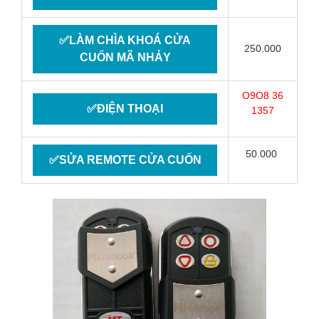
✅LÀM CHÌA KHOÁ CỬA
250.000
CUỐN MÃ NHẢY
O9O8 36
✅ĐIỆN THOẠI
1357
50.000
✅SỬA REMOTE CỬA CUỐN