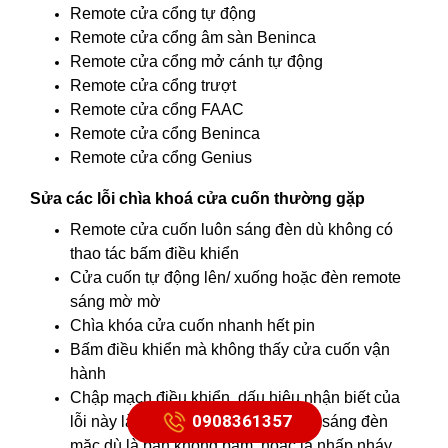
Remote cửa cổng tự động
Remote cửa cổng âm sàn Beninca
Remote cửa cổng mở cánh tự động
Remote cửa cổng trượt
Remote cửa cổng FAAC
Remote cửa cổng Beninca
Remote cửa cổng Genius
Sửa các lỗi chìa khoá cửa cuốn thường gặp
Remote cửa cuốn luôn sáng đèn dù không có
thao tác bấm điều khiển
Cửa cuốn tự động lên/ xuống hoặc đèn remote
sáng mờ mờ
Chìa khóa cửa cuốn nhanh hết pin
Bấm điều khiển mà không thấy cửa cuốn vận
hành
Chập mạch điều khiển, dấu hiệu nhận biết của
0908361357
lỗi này là điều khiển cửa cuốn luôn sáng đèn
mặc dù là bạn không bấm, hoặc là nhấp nháy